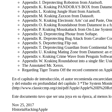
Appendix J. Deprotecting Robotron from Atarisoft.
Appendix K. Kraking PANDORA’S BOX from Datamos
Appendix L. Kraking Jungle Hunt from Atarisoft.
Appendix M. Kraking Zaxxon from Datasoft.
Appendix N. Kraking Electronic Arts’ cut and Paste, One
Appendix O. Kraking Roundabout from Datamost in a ful
Appendix P. Kraking Mouskattack from On-Line System
Appendix Q. Deprotecting Photar from Softape.
Appendix R. Deprotecting Bug Attack from Cavalier Co
Appendix S. Deportecting Flip out.
Appendix T. Deprotecting Guardian from Continental So
Appendix U. Kraking Mating Zone from Datamost: an exa
Appendix v. Kraking Crime Wave from Penguin Softwar
Appendix W. Krakinq Roundabout into a single file: Us
The Annotated Mr. Xerox.
Regarding Tiger Teams Off the record comment on Apple
En el capítulo de introducción, el autor recomienda encarec
y del estudio en profundidad del capítulo 3 *The System Monit
(http://www.classiccmp.org/cini/pdf/Apple/Apple%20II%20Re
Este documento tuvo que ser una joya en su época, al menos lo e
Nov 25, 2017
Historia
Hacking
Apple