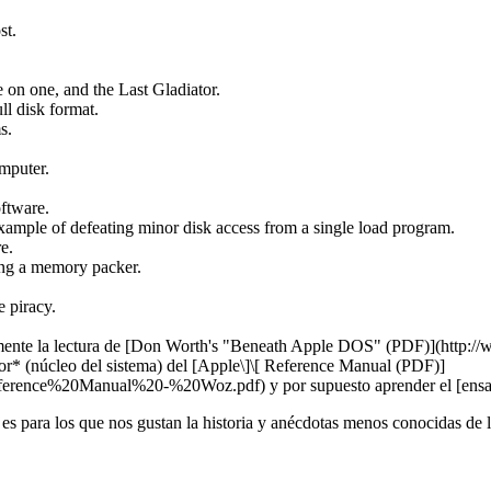
t.
 on one, and the Last Gladiator.
l disk format.
s.
mputer.
ftware.
mple of defeating minor disk access from a single load program.
e.
ing a memory packer.
 piracy.
idamente la lectura de [Don Worth's "Beneath Apple DOS" (PDF)](htt
or* (núcleo del sistema) del [Apple\]\[ Reference Manual (PDF)]
ference%20Manual%20-%20Woz.pdf) y por supuesto aprender el [ensam
s para los que nos gustan la historia y anécdotas menos conocidas de l