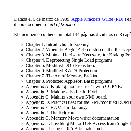
Datada el 6 de marzo de 1985,
Apple Krackers Guide (PDF)
es
dicho documento
“art of kraking”
.
El documento contiene un total 134 páginas divididos en 8 capít
Chapter 1. Introduction to kraking.
Chapter 2. Where to Begin. A discussion on the first step
Chapter 3. Minimal Hardware Necessary for Kraking Pro
Chapter 4. Deprotecting Single Load programs.
Chapter 5. Modified DOS Protection.
Chapter 6. Modified RWTS Protection.
Chapter 7. The Art of Memory Packinq.
Chapter 8. Protected Applesoft Basic programs.
Appendix A. Kraking modified ros’ s with COPYB.
Appendix B. Making a F8 Krak ROM.
Appendix C. Makinq your own NMI board.
Appendix D. Practical uses for the NMI/modified ROM 
Appendix E. RAM card kraking.
Appendix F. The ReI( card.
Appendix G. Memory Move writer documentation.
Appendix H. Disabling Minor Disk Access from Single 
Appendix I. Using COPYB to krak Thief.