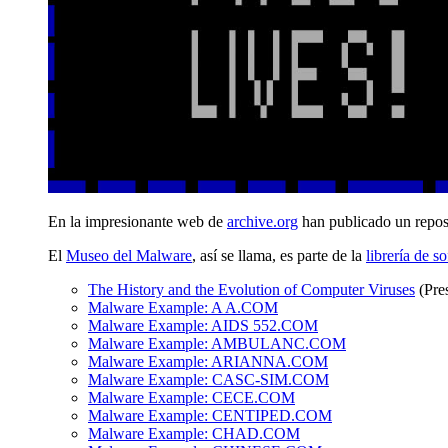
En la impresionante web de
archive.org
han publicado un repos
El
Museo del Malware
, así se llama, es parte de la
librería de 
The History and the Evolution of Computer Viruses
(Pre
Malware Example: A A.COM
Malware Example: AIDS 552.COM
Malware Example: AMBULANC.COM
Malware Example: ARIANNA.COM
Malware Example: CASC-SIM.COM
Malware Example: CECE.COM
Malware Example: CENTIPED.COM
Malware Example: CHAD.COM