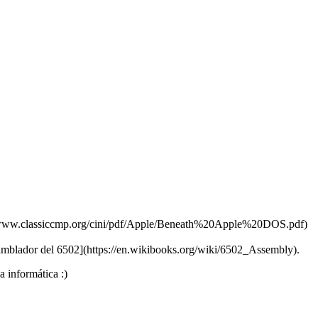
p://www.classiccmp.org/cini/pdf/Apple/Beneath%20Apple%20DOS.pdf)
blador del 6502](https://en.wikibooks.org/wiki/6502_Assembly).
a informática :)