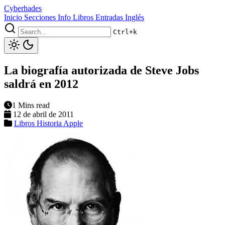
Cyberhades
Inicio
Secciones
Info
Libros
Entradas Inglés
Ctrl+k
La biografía autorizada de Steve Jobs
saldrá en 2012
1 Mins read
12 de abril de 2011
Libros
Historia
Apple