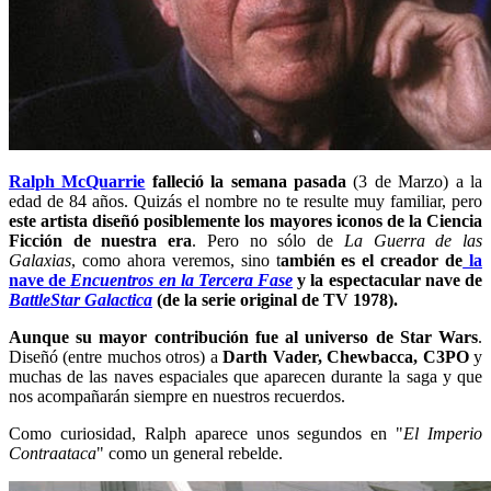
Ralph McQuarrie
falleció la semana pasada
(3 de Marzo) a la
edad de 84 años. Quizás el nombre no te resulte muy familiar, pero
este artista diseñó posiblemente los mayores iconos de la Ciencia
Ficción de nuestra era
. Pero no sólo de
La Guerra de las
Galaxias
, como ahora veremos, sino t
ambién es el creador de
la
nave de
Encuentros en la Tercera Fase
y la espectacular nave de
BattleStar Galactica
(de la serie original de TV 1978).
Aunque su mayor contribución fue al universo de Star Wars
.
Diseñó (entre muchos otros) a
Darth Vader, Chewbacca, C3PO
y
muchas de las naves espaciales que aparecen durante la saga y que
nos acompañarán siempre en nuestros recuerdos.
Como curiosidad, Ralph aparece unos segundos en "
El Imperio
Contraataca
" como un general rebelde.