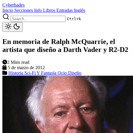
Cyberhades
Inicio
Secciones
Info
Libros
Entradas Inglés
Ctrl+k
En memoria de Ralph McQuarrie, el
artista que diseño a Darth Vader y R2-D2
2 Mins read
5 de marzo de 2012
Historia
Sci-Fi Y Fantasía
Ocio
Diseño