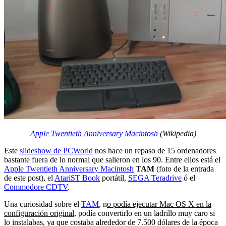
Apple Twentieth Anniversary Macintosh
(Wikipedia)
Este
slideshow de PCWorld
nos hace un repaso de 15 ordenadores
bastante fuera de lo normal que salieron en los 90. Entre ellos está el
Apple Twentieth Anniversary Macintosh
TAM
(foto de la entrada
de este post), el
AtariST Book
portátil,
SEGA Teradrive
ó el
Commodore CDTV
.
Una curiosidad sobre el
TAM
, n
o podía ejecutar Mac OS X en la
configuración original
, podía convertirlo en un ladrillo muy caro si
lo instalabas, ya que costaba alrededor de 7.500 dólares de la época