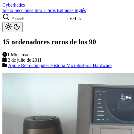
Cyberhades
Inicio
Secciones
Info
Libros
Entradas Inglés
Ctrl+k
15 ordenadores raros de los 90
1 Mins read
2 de julio de 2011
Apple
Retrocomputer
Historia
Microhistoria
Hardware