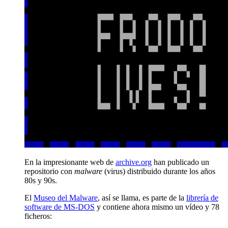
En la impresionante web de
archive.org
han publicado un
repositorio con
malware
(virus) distribuido durante los años
80s y 90s.
El
Museo del Malware
, así se llama, es parte de la
librería de
software de MS-DOS
y contiene ahora mismo un vídeo y 78
ficheros: