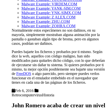
Malware Example: VIRDEM.COM
Malware Example: YANK-SIM.COM
Malware Example: YNK-SIMX.COM
Malware Example: Z ALEX.COM
Malware Example: ZHU.COM
Malware Example: ZOHRA.COM
Normalmente estos especímenes no son dañinos, en su
mayoría, simplemente mostraban alguna animación por la
pantalla o gastaban algún tipo de broma, pero en algunos
casos, podrían ser dañinos.
Puedes bajarte los ficheros y probarlos por ti mismo. Según
dice la web, aquellos con código maligno, han sido
modificados para quitarles dicho código, con lo que deberían
de ejecutarse sin dañar tu sistema. Si quieres probarlos por ti
mismo, tu mejor opción posiblemente sea bajarte una versión
de
FreeDOS
o algo parecido, pero siempre puedes verlos
funcionar en el emulador embebido en el navegador que
tienes en cada una de las páginas de los ficheros.
Feb 6, 2016
Retrocomputer
virus
Historia
John Romero acaba de crear un nivel