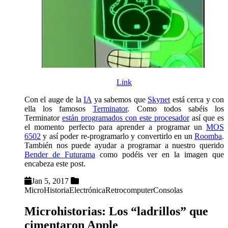
Link
Con el auge de la
IA
ya sabemos que
Skynet
está cerca y con
ella los famosos
Terminator
. Como todos sabéis los
Terminator
están programados con este procesador
así que es
el momento perfecto para aprender a programar un
MOS
6502
y así poder re-programarlo y convertirlo en un
Roomba
.
También nos puede ayudar a programar a nuestro querido
Bender de Futurama
como podéis ver en la imagen que
encabeza este post.
Jan 5, 2017
MicroHistoria
Electrónica
Retrocomputer
Consolas
Microhistorias: Los “ladrillos” que
cimentaron Apple