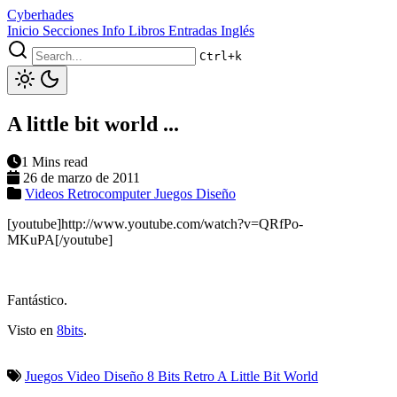
Cyberhades
Inicio
Secciones
Info
Libros
Entradas Inglés
Ctrl+k
A little bit world ...
1 Mins read
26 de marzo de 2011
Videos
Retrocomputer
Juegos
Diseño
[youtube]http://www.youtube.com/watch?v=QRfPo-
MKuPA[/youtube]
Fantástico.
Visto en
8bits
.
Juegos
Video
Diseño
8 Bits
Retro
A Little Bit World