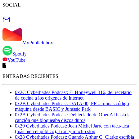
SOCIAL
MyPublicInbox
Spotify
YouTube
ENTRADAS RECIENTES
0x2C Cyberhades Podcast: El Honeywell 316, del recetario
de cocina a los orígenes de Internet
0x2B Cyberhades Podcast: DATA 00, FF .. rutinas código
máquina desde BASIC y Jurassic Park
0x2A Cyberhades Podcast: Del teclado de OpenAI hasta la
canción que bloqueaba discos duros
0x29 Cyberhades Podcast: Jean Michel Jarre con taca-taca
(más bien el público), Tron y mucho slop
0x28 Cyberhades Podcast: Cuando Arthur C. Clarke escribía