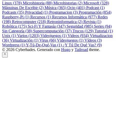
Linux (378)
Microhistoria (88)
Microhistorias (2)
Microsoft (328)
Máquinas De Escribir (2)
Música (365)
Ocio (401)
Podcast (1)
Podcasts (35)
Privacidad (1)
Programacion (3)
Programación (854)
Raspberry-Pi (1)
Recursos (1)
Recursos Informática (977)
Redes
(198)
Retrocomputer (218)
Retroninformatica (2)
Revista (1)
Robótica (175)
Sci-Fi Y Fantasía (347)
Seguridad (985)
Series (94)
Sin Categoría (38)
Supercomputación (37)
Trucos (129)
Tutorial (1)
Unix (1)
Varios (1203)
Videojuegos (1)
Videos (934)
Virtualizacion
(36)
Virtualización (1)
Virus (66)
Vídeojuegos (1)
Vídeos (3)
Wordpress (1)
Y-Tú-De-Qué-Vas (1)
¿Y Tú De Qué Vas? (9)
© 2026 Cyberhades.
Generado con
Hugo
y
Tailroad
theme.
^