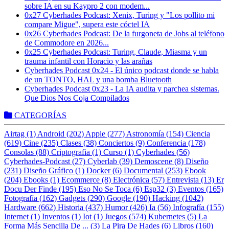
sobre IA en su Kaypro 2 con modem...
0x27 Cyberhades Podcast: Xenix, Turing y "Los pollito mi
compare Migue", supera este cóctel IA
0x26 Cyberhades Podcast: De la furgoneta de Jobs al teléfono
de Commodore en 2026...
0x25 Cyberhades Podcast: Turing, Claude, Miasma y un
trauma infantil con Horacio y las arañas
Cyberhades Podcast 0x24 - El único podcast donde se habla
de un TONTO, HAL y una bomba Bluetooth
Cyberhades Podcast 0x23 - La IA audita y parchea sistemas.
Que Dios Nos Coja Compilados
CATEGORÍAS
Airtag (1)
Android (202)
Apple (277)
Astronomía (154)
Ciencia
(619)
Cine (235)
Clases (38)
Conciertos (9)
Conferencia (178)
Consolas (88)
Criptografia (1)
Curso (1)
Cyberhades (56)
Cyberhades-Podcast (27)
Cyberlab (39)
Demoscene (8)
Diseño
(231)
Diseño Gráfico (1)
Docker (6)
Documental (253)
Ebook
(204)
Ebooks (1)
Ecommerce (8)
Electrónica (57)
Entrevista (13)
Er
Docu Der Finde (195)
Eso No Se Toca (6)
Esp32 (3)
Eventos (165)
Fotografía (162)
Gadgets (290)
Google (190)
Hacking (1042)
Hardware (662)
Historia (437)
Humor (426)
Ia (56)
Infografía (155)
Internet (1)
Inventos (1)
Iot (1)
Juegos (574)
Kubernetes (5)
La
Forma Más Sencilla De ... (3)
La Pira De Hades (6)
Libros (160)