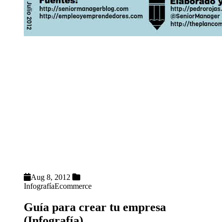
LOS 12 MANDAMIENTOS:
1. Buscarás las necesidades que el mercado no ha satisfecho
2. Confiarás en el networking más que en ti mismo
3. Te asociarás solo con aquellos capaces de fijar la mirada en
el mismo punto que tú
4. Conocerás a tus competidores como a ti mismo
5. Administrarás tus recursos como tu vida misma
Aug 8, 2012
Infografía
Ecommerce
Guía para crear tu empresa
(Infografía)