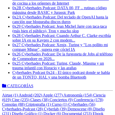
de cocina a los orígenes de Internet
0x2B Cyberhades Podcast: DATA 00, FF .. rutinas código
máquina desde BASIC y Jurassic Park
0x2A Cyberhades Podcast: Del teclado de OpenAI hasta la
canción que bloqueaba discos duros
0x29 Cyberhades Podcast: Jean Michel Jarre con taca-taca
(más bien el público), Tron y mucho slop
0x28 Cyberhades Podcast: Cuando Arthur C. Clarke escribía
sobre IA en su Kaypro 2 con modem...
0x27 Cyberhades Podcast: Xenix, Turing y "Los pollito mi
compare Migue", supera este cóctel IA
0x26 Cyberhades Podcast: De la furgoneta de Jobs al teléfono
de Commodore en 2026...
0x25 Cyberhades Podcast: Turing, Claude, Miasma y un
trauma infantil con Horacio y las arañas
Cyberhades Podcast 0x24 - El único podcast donde se habla
de un TONTO, HAL y una bomba Bluetooth
CATEGORÍAS
Airtag (1)
Android (202)
Apple (277)
Astronomía (154)
Ciencia
(619)
Cine (235)
Clases (38)
Conciertos (9)
Conferencia (178)
Consolas (88)
Criptografia (1)
Curso (1)
Cyberhades (56)
Cyberhades-Podcast (28)
Cyberlab (39)
Demoscene (8)
Diseño
(231)
Diseño Gráfico (1)
Docker (6)
Documental (253)
Ebook