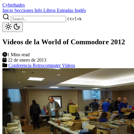
Cyberhades
Inicio
Secciones
Info
Libros
Entradas Inglés
Ctrl+k
Vídeos de la World of Commodore 2012
1 Mins read
22 de enero de 2013
Conferencia
Retrocomputer
Videos