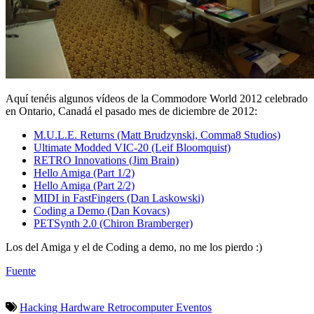
Aquí tenéis algunos vídeos de la Commodore World 2012 celebrado
en Ontario, Canadá el pasado mes de diciembre de 2012:
M.U.L.E. Returns (Matt Brudzynski, Comma8 Studios)
Ultimate Modded VIC-20 (Leif Bloomquist)
RETRO Innovations (Jim Brain)
Hello Amiga (Part 1/2)
Hello Amiga (Part 2/2)
MIDI in FastFingers (Dan Laskowski)
Coding a Demo (Dan Kovacs)
PETSynth 2.0 (Chiron Bramberger)
Los del Amiga y el de Coding a demo, no me los pierdo :)
Fuente
Hacking
Hardware
Retrocomputer
Eventos