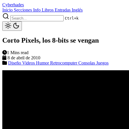
Cyberhades
Inicio
Secciones
Info
Libros
Entradas Inglés
Ctrl+k
Corto Pixels, los 8-bits se vengan
1 Mins read
8 de abril de 2010
Diseño
Videos
Humor
Retrocomputer
Consolas
Juegos