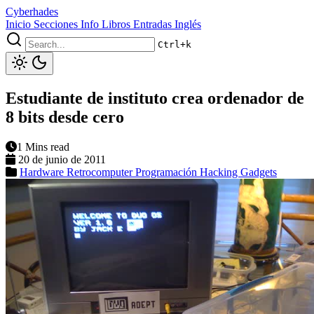
Cyberhades
Inicio
Secciones
Info
Libros
Entradas Inglés
Ctrl+k
Estudiante de instituto crea ordenador de
8 bits desde cero
1 Mins read
20 de junio de 2011
Hardware
Retrocomputer
Programación
Hacking
Gadgets