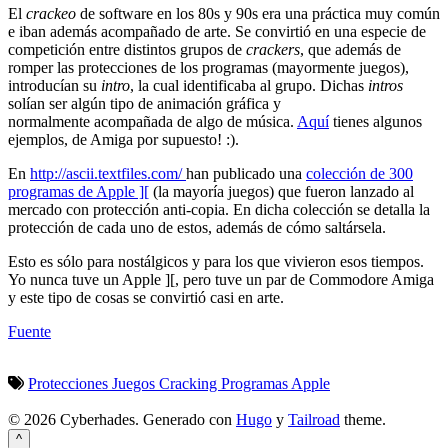
El
crackeo
de software en los 80s y 90s era una práctica muy común
e iban además acompañado de arte. Se convirtió en una especie de
competición entre distintos grupos de
crackers
, que además de
romper las protecciones de los programas (mayormente juegos),
introducían su
intro
, la cual identificaba al grupo. Dichas
intros
solían ser algún tipo de animación gráfica y
normalmente acompañada de algo de música.
Aquí
tienes algunos
ejemplos, de Amiga por supuesto! :).
En
http://ascii.textfiles.com/
han publicado una
colección de 300
programas de Apple ][
(la mayoría juegos) que fueron lanzado al
mercado con protección anti-copia. En dicha colección se detalla la
protección de cada uno de estos, además de cómo saltársela.
Esto es sólo para nostálgicos y para los que vivieron esos tiempos.
Yo nunca tuve un Apple ][, pero tuve un par de Commodore Amiga
y este tipo de cosas se convirtió casi en arte.
Fuente
Protecciones
Juegos
Cracking
Programas
Apple
© 2026 Cyberhades.
Generado con
Hugo
y
Tailroad
theme.
^