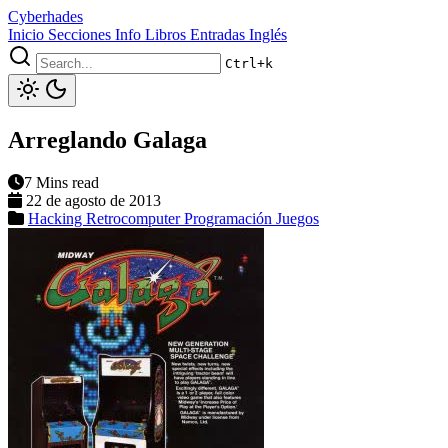
Cyberhades
Inicio
Secciones
Info
Libros
Entradas Inglés
Ctrl+k
Arreglando Galaga
7 Mins read
22 de agosto de 2013
Hacking
Retrocomputer
Programación
Juegos