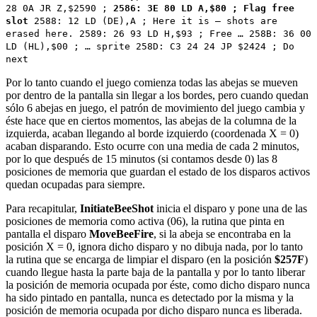
28 0A JR Z,$2590 ;
2586: 3E 80 LD A,$80 ; Flag free
slot
2588: 12 LD (DE),A ; Here it is – shots are
erased here. 2589: 26 93 LD H,$93 ; Free … 258B: 36 00
LD (HL),$00 ; … sprite 258D: C3 24 24 JP $2424 ; Do
next
Por lo tanto cuando el juego comienza todas las abejas se mueven
por dentro de la pantalla sin llegar a los bordes, pero cuando quedan
sólo 6 abejas en juego, el patrón de movimiento del juego cambia y
éste hace que en ciertos momentos, las abejas de la columna de la
izquierda, acaban llegando al borde izquierdo (coordenada X = 0)
acaban disparando. Esto ocurre con una media de cada 2 minutos,
por lo que después de 15 minutos (si contamos desde 0) las 8
posiciones de memoria que guardan el estado de los disparos activos
quedan ocupadas para siempre.
Para recapitular,
InitiateBeeShot
inicia el disparo y pone una de las
posiciones de memoria como activa (06), la rutina que pinta en
pantalla el disparo
MoveBeeFire
, si la abeja se encontraba en la
posición X = 0, ignora dicho disparo y no dibuja nada, por lo tanto
la rutina que se encarga de limpiar el disparo (en la posición
$257F
)
cuando llegue hasta la parte baja de la pantalla y por lo tanto liberar
la posición de memoria ocupada por éste, como dicho disparo nunca
ha sido pintado en pantalla, nunca es detectado por la misma y la
posición de memoria ocupada por dicho disparo nunca es liberada.