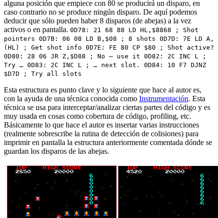
alguna posición que empiece con 80 se producirá un disparo, en
caso contrario no se produce ningún disparo. De aquí podemos
deducir que sólo pueden haber 8 disparos (de abejas) a la vez
activos o en pantalla.
0D78: 21 68 88 LD HL,$8868 ; Shot
pointers 0D7B: 06 08 LD B,$08 ; 8 shots 0D7D: 7E LD A,
(HL) ; Get shot info 0D7E: FE 80 CP $80 ; Shot active?
0D80: 28 06 JR Z,$D88 ; No – use it 0D82: 2C INC L ;
Try … 0D83: 2C INC L ; … next slot. 0D84: 10 F7 DJNZ
$D7D ; Try all slots
Esta estructura es punto clave y lo siguiente que hace al autor es,
con la ayuda de una técnica conocida como
Instrumentación
. Esta
técnica se usa para interceptar/analizar ciertas partes del código y es
muy usada en cosas como cobertura de código, profiling, etc.
Básicamente lo que hace el autor es insertar varias instrucciones
(realmente sobrescribe la rutina de detección de colisiones) para
imprimir en pantalla la estructura anteriormente comentada dónde se
guardan los disparos de las abejas.