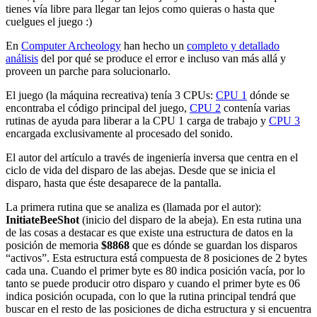
tienes vía libre para llegar tan lejos como quieras o hasta que
cuelgues el juego :)
En
Computer Archeology
han hecho un
completo y detallado
análisis
del por qué se produce el error e incluso van más allá y
proveen un parche para solucionarlo.
El juego (la máquina recreativa) tenía 3 CPUs:
CPU 1
dónde se
encontraba el código principal del juego,
CPU 2
contenía varias
rutinas de ayuda para liberar a la CPU 1 carga de trabajo y
CPU 3
encargada exclusivamente al procesado del sonido.
El autor del artículo a través de ingeniería inversa que centra en el
ciclo de vida del disparo de las abejas. Desde que se inicia el
disparo, hasta que éste desaparece de la pantalla.
La primera rutina que se analiza es (llamada por el autor):
InitiateBeeShot
(inicio del disparo de la abeja). En esta rutina una
de las cosas a destacar es que existe una estructura de datos en la
posición de memoria
$8868
que es dónde se guardan los disparos
“activos”. Esta estructura está compuesta de 8 posiciones de 2 bytes
cada una. Cuando el primer byte es 80 indica posición vacía, por lo
tanto se puede producir otro disparo y cuando el primer byte es 06
indica posición ocupada, con lo que la rutina principal tendrá que
buscar en el resto de las posiciones de dicha estructura y si encuentra