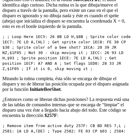
identifica algo curioso. Dicha rutina es la que dibuja/mueve el
disparo a través de la pantalla, pero existe un caso en el que el
disparo es ignorado y no dibuja nada y éste es cuando el sprite
(abeja) que inicializa el disparo se encuentra la coordenada X = 0,
esto es en el borde izquierdo de la pantalla.
; ; Loop Here 1EC5: 26 8B LD H,$8B ; Sprite color code
1EC7: 7E LD A,(HL) ; Get sprite color 1EC8: FE 30 CP
$30 ; Sprite color of a bee shot? 1ECA: 20 39 JR
NZ,$1F05 ; Not 30 - skip moving it ; 1ECC: 26 93 LD
H,$93 ; Sprite position 1ECE: 7E LD A,(HL) ; Get
position 1ECF: A7 AND A ; Set flags 1ED0: 28 33 JR
Z,$1F05 ; If it is 0, skip moving it ;
Mirando la rutina completa, ésta sólo se encarga de dibujar el
disparo y no de liberar las posición ocupada por el disparo asignada
por la función
InitiateBeeShot
.
¿Entonces como se liberan dichas posiciones? La respuesta está una
de las tablas de comandos internas que se encarga de “limpiar” el
disparo una vez éste a llegado hacia abajo del todo. Este código se
encuentra la dirección
$257F
:
; Remove item from active duty 257F: CB BD RES 7,L ;
2581: 1A LD A,(DE) ; Type 2582: FE 03 CP $03 ; 2584: