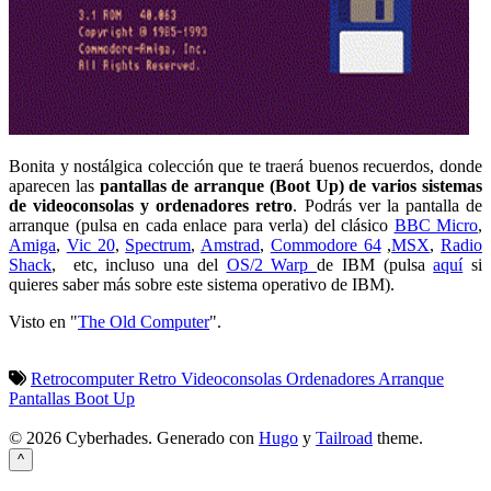
Bonita y nostálgica colección que te traerá buenos recuerdos, donde
aparecen las
pantallas de arranque (Boot Up) de varios sistemas
de videoconsolas y ordenadores retro
. Podrás ver la pantalla de
arranque (pulsa en cada enlace para verla) del clásico
BBC Micro
,
Amiga
,
Vic 20
,
Spectrum
,
Amstrad
,
Commodore 64
,
MSX
,
Radio
Shack
, etc, incluso una del
OS/2 Warp
de IBM (pulsa
aquí
si
quieres saber más sobre este sistema operativo de IBM).
Visto en "
The Old Computer
".
Retrocomputer
Retro
Videoconsolas
Ordenadores
Arranque
Pantallas
Boot Up
© 2026 Cyberhades.
Generado con
Hugo
y
Tailroad
theme.
^