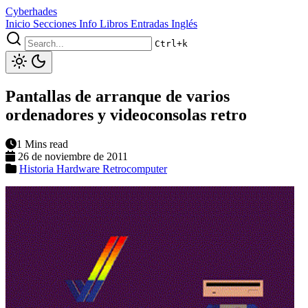
Cyberhades
Inicio
Secciones
Info
Libros
Entradas Inglés
Ctrl+k
Pantallas de arranque de varios
ordenadores y videoconsolas retro
1 Mins read
26 de noviembre de 2011
Historia
Hardware
Retrocomputer