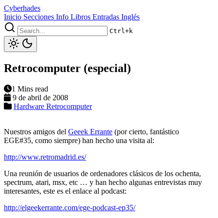
Cyberhades
Inicio
Secciones
Info
Libros
Entradas Inglés
Ctrl+k
Retrocomputer (especial)
1 Mins read
9 de abril de 2008
Hardware
Retrocomputer
Nuestros amigos del
Geeek Errante
(por cierto, fantástico
EGE#35, como siempre) han hecho una visita al:
http://www.retromadrid.es/
Una reunión de usuarios de ordenadores clásicos de los ochenta,
spectrum, atari, msx, etc … y han hecho algunas entrevistas muy
interesantes, este es el enlace al podcast:
http://elgeekerrante.com/ege-podcast-ep35/