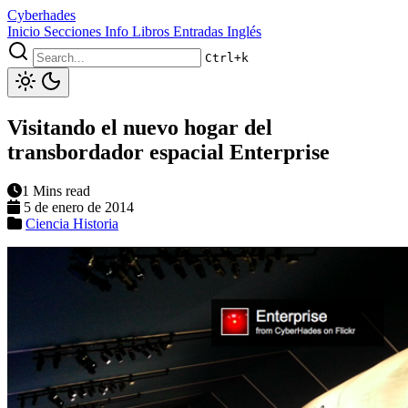
Cyberhades
Inicio
Secciones
Info
Libros
Entradas Inglés
Ctrl+k
Visitando el nuevo hogar del
transbordador espacial Enterprise
1 Mins read
5 de enero de 2014
Ciencia
Historia