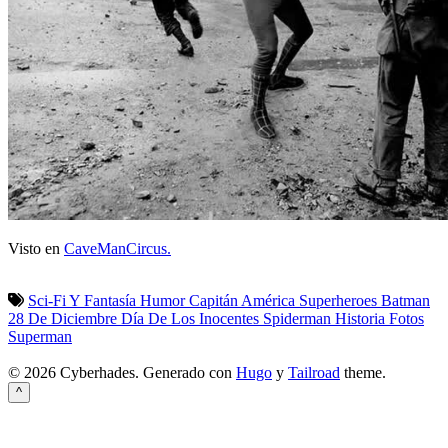
Visto en
CaveManCircus.
Sci-Fi Y Fantasía
Humor
Capitán América
Superheroes
Batman
28 De Diciembre
Día De Los Inocentes
Spiderman
Historia
Fotos
Superman
© 2026 Cyberhades.
Generado con
Hugo
y
Tailroad
theme.
^