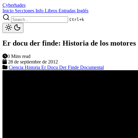
Cyberhades
Inicio
Secciones
Info
Libros
Entradas Inglés
Ctrl+k
Er docu der finde: Historia de los motores
0 Mins read
28 de septiembre de 2012
Ciencia
Historia
Er Docu Der Finde
Documental