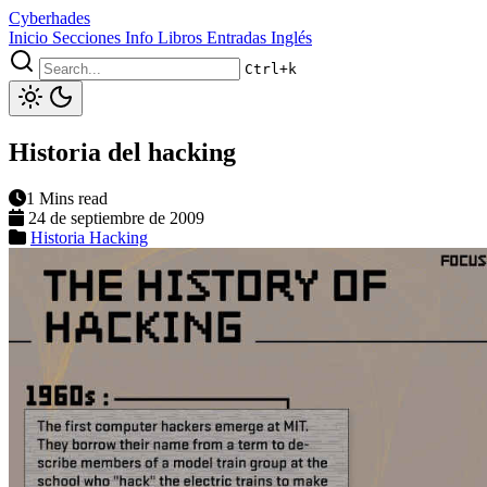
Cyberhades
Inicio
Secciones
Info
Libros
Entradas Inglés
Ctrl+k
Historia del hacking
1 Mins read
24 de septiembre de 2009
Historia
Hacking