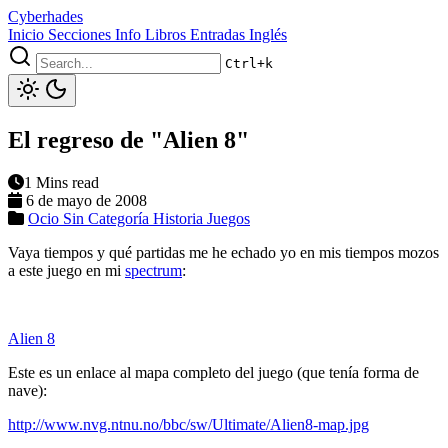
Cyberhades
Inicio
Secciones
Info
Libros
Entradas Inglés
Ctrl+k
El regreso de "Alien 8"
1 Mins read
6 de mayo de 2008
Ocio
Sin Categoría
Historia
Juegos
Vaya tiempos y qué partidas me he echado yo en mis tiempos mozos
a este juego en mi
spectrum
:
Alien 8
Este es un enlace al mapa completo del juego (que tenía forma de
nave):
http://www.nvg.ntnu.no/bbc/sw/Ultimate/Alien8-map.jpg