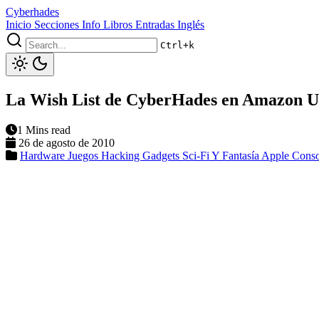
Cyberhades
Inicio
Secciones
Info
Libros
Entradas Inglés
Ctrl+k
La Wish List de CyberHades en Amazon 
1 Mins read
26 de agosto de 2010
Hardware
Juegos
Hacking
Gadgets
Sci-Fi Y Fantasía
Apple
Cons