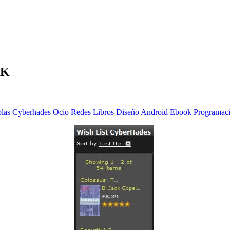
UK
olas
Cyberhades
Ocio
Redes
Libros
Diseño
Android
Ebook
Programac