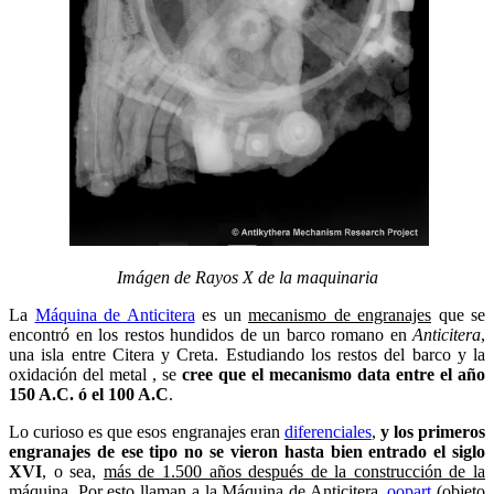
Imágen de Rayos X de la maquinaria
La
Máquina de Anticitera
es un
mecanismo de engranajes
que se
encontró en los restos hundidos de un barco romano en
Anticitera
,
una isla entre Citera y Creta. Estudiando los restos del barco y la
oxidación del metal , se
cree que el mecanismo data entre el año
150 A.C. ó el 100 A.C
.
Lo curioso es que esos engranajes eran
diferenciales
,
y los primeros
engranajes de ese tipo no se vieron hasta bien entrado el siglo
XVI
, o sea,
más de 1.500 años después de la construcción de la
máquina
. Por esto llaman a la Máquina de Anticitera,
oopart
(objeto