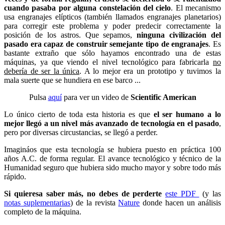
cuando pasaba por alguna constelación del cielo
. El mecanismo
usa engranajes elípticos (también llamados engranajes planetarios)
para corregir este problema y poder predecir correctamente la
posición de los astros. Que sepamos,
ninguna civilización del
pasado era capaz de construir semejante tipo de engranajes
. Es
bastante extraño que sólo hayamos encontrado una de estas
máquinas, ya que viendo el nivel tecnológico para fabricarla
no
debería de ser la única
. A lo mejor era un prototipo y tuvimos la
mala suerte que se hundiera en ese barco ...
Pulsa
aquí
para ver un video de
Scientific American
Lo único cierto de toda esta historia es que
el ser humano a lo
mejor llegó a un nivel más avanzado de tecnología en el pasado
,
pero por diversas circustancias, se llegó a perder.
Imagináos que esta tecnología se hubiera puesto en práctica 100
años A.C. de forma regular. El avance tecnológico y técnico de la
Humanidad seguro que hubiera sido mucho mayor y sobre todo más
rápido.
Si quieresa saber más, no debes de perderte
este PDF
(y las
notas suplementarias
) de la revista
Nature
donde hacen un análisis
completo de la máquina.