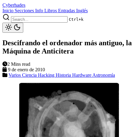
Cyberhades
Inicio
Secciones
Info
Libros
Entradas Inglés
Ctrl+k
Descifrando el ordenador más antiguo, la
Máquina de Anticitera
2 Mins read
9 de enero de 2010
Varios
Ciencia
Hacking
Historia
Hardware
Astronomía