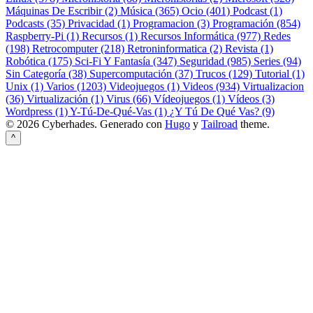
Máquinas De Escribir (2)
Música (365)
Ocio (401)
Podcast (1)
Podcasts (35)
Privacidad (1)
Programacion (3)
Programación (854)
Raspberry-Pi (1)
Recursos (1)
Recursos Informática (977)
Redes
(198)
Retrocomputer (218)
Retroninformatica (2)
Revista (1)
Robótica (175)
Sci-Fi Y Fantasía (347)
Seguridad (985)
Series (94)
Sin Categoría (38)
Supercomputación (37)
Trucos (129)
Tutorial (1)
Unix (1)
Varios (1203)
Videojuegos (1)
Videos (934)
Virtualizacion
(36)
Virtualización (1)
Virus (66)
Vídeojuegos (1)
Vídeos (3)
Wordpress (1)
Y-Tú-De-Qué-Vas (1)
¿Y Tú De Qué Vas? (9)
© 2026 Cyberhades.
Generado con
Hugo
y
Tailroad
theme.
^