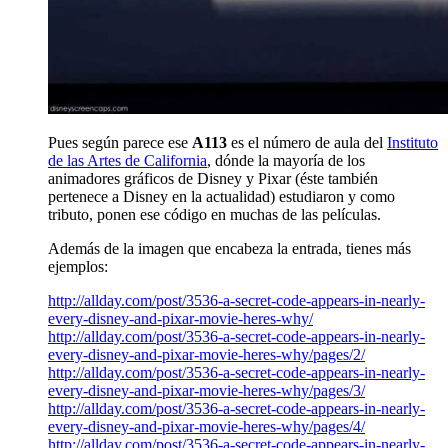
Pues según parece ese
A113
es el número de aula del
Instituto
de las Artes de California
, dónde la mayoría de los
animadores gráficos de Disney y Pixar (éste también
pertenece a Disney en la actualidad) estudiaron y como
tributo, ponen ese código en muchas de las películas.
Además de la imagen que encabeza la entrada, tienes más
ejemplos:
http://allday.com/post/3536-a-secret-code-appears-in-nearly-
every-disney-and-pixar-movie-heres-why/
http://allday.com/post/3536-a-secret-code-appears-in-nearly-
every-disney-and-pixar-movie-heres-why/pages/2/
http://allday.com/post/3536-a-secret-code-appears-in-nearly-
every-disney-and-pixar-movie-heres-why/pages/3/
http://allday.com/post/3536-a-secret-code-appears-in-nearly-
every-disney-and-pixar-movie-heres-why/pages/4/
http://allday.com/post/3536-a-secret-code-appears-in-nearly-