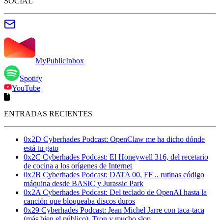
SOCIAL
MyPublicInbox
Spotify
YouTube
ENTRADAS RECIENTES
0x2D Cyberhades Podcast: OpenClaw me ha dicho dónde
está tu gato
0x2C Cyberhades Podcast: El Honeywell 316, del recetario
de cocina a los orígenes de Internet
0x2B Cyberhades Podcast: DATA 00, FF .. rutinas código
máquina desde BASIC y Jurassic Park
0x2A Cyberhades Podcast: Del teclado de OpenAI hasta la
canción que bloqueaba discos duros
0x29 Cyberhades Podcast: Jean Michel Jarre con taca-taca
(más bien el público), Tron y mucho slop