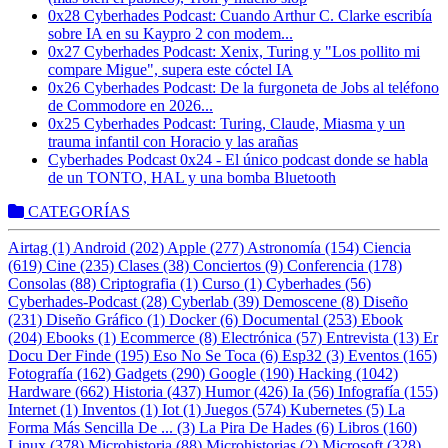
0x28 Cyberhades Podcast: Cuando Arthur C. Clarke escribía
sobre IA en su Kaypro 2 con modem...
0x27 Cyberhades Podcast: Xenix, Turing y "Los pollito mi
compare Migue", supera este cóctel IA
0x26 Cyberhades Podcast: De la furgoneta de Jobs al teléfono
de Commodore en 2026...
0x25 Cyberhades Podcast: Turing, Claude, Miasma y un
trauma infantil con Horacio y las arañas
Cyberhades Podcast 0x24 - El único podcast donde se habla
de un TONTO, HAL y una bomba Bluetooth
CATEGORÍAS
Airtag (1)
Android (202)
Apple (277)
Astronomía (154)
Ciencia
(619)
Cine (235)
Clases (38)
Conciertos (9)
Conferencia (178)
Consolas (88)
Criptografia (1)
Curso (1)
Cyberhades (56)
Cyberhades-Podcast (28)
Cyberlab (39)
Demoscene (8)
Diseño
(231)
Diseño Gráfico (1)
Docker (6)
Documental (253)
Ebook
(204)
Ebooks (1)
Ecommerce (8)
Electrónica (57)
Entrevista (13)
Er
Docu Der Finde (195)
Eso No Se Toca (6)
Esp32 (3)
Eventos (165)
Fotografía (162)
Gadgets (290)
Google (190)
Hacking (1042)
Hardware (662)
Historia (437)
Humor (426)
Ia (56)
Infografía (155)
Internet (1)
Inventos (1)
Iot (1)
Juegos (574)
Kubernetes (5)
La
Forma Más Sencilla De ... (3)
La Pira De Hades (6)
Libros (160)
Linux (378)
Microhistoria (88)
Microhistorias (2)
Microsoft (328)