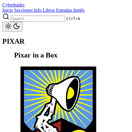
Cyberhades
Inicio
Secciones
Info
Libros
Entradas Inglés
Ctrl+k
PIXAR
Pixar in a Box