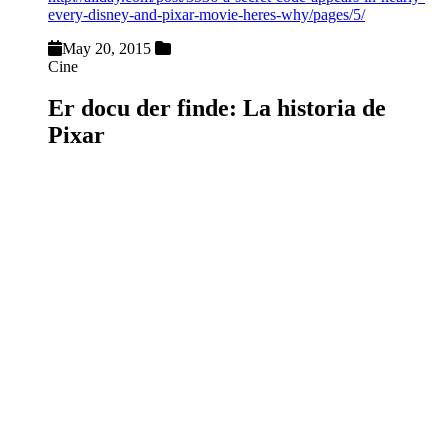
every-disney-and-pixar-movie-heres-why/pages/5/
May 20, 2015
Cine
Er docu der finde: La historia de
Pixar