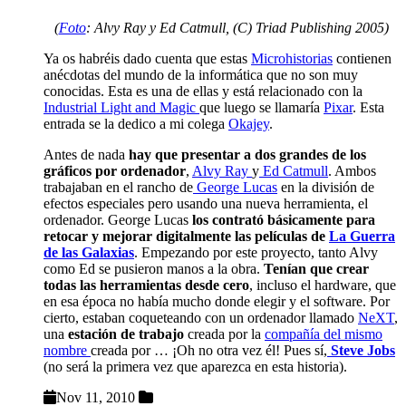
(
Foto
: Alvy Ray y Ed Catmull, (C) Triad Publishing 2005)
Ya os habréis dado cuenta que estas
Microhistorias
contienen
anécdotas del mundo de la informática que no son muy
conocidas. Esta es una de ellas y está relacionado con la
Industrial Light and Magic
que luego se llamaría
Pixar
. Esta
entrada se la dedico a mi colega
Okajey
.
Antes de nada
hay que presentar a dos grandes de los
gráficos por ordenador
,
Alvy Ray
y
Ed Catmull
. Ambos
trabajaban en el rancho de
George Lucas
en la división de
efectos especiales pero usando una nueva herramienta, el
ordenador. George Lucas
los contrató básicamente para
retocar y mejorar digitalmente las películas de
La Guerra
de las Galaxias
. Empezando por este proyecto, tanto Alvy
como Ed se pusieron manos a la obra.
Tenían que crear
todas las herramientas desde cero
, incluso el hardware, que
en esa época no había mucho donde elegir y el software. Por
cierto, estaban coqueteando con un ordenador llamado
NeXT
,
una
estación de trabajo
creada por la
compañía del mismo
nombre
creada por … ¡Oh no otra vez él! Pues sí,
Steve Jobs
(no será la primera vez que aparezca en esta historia).
Nov 11, 2010