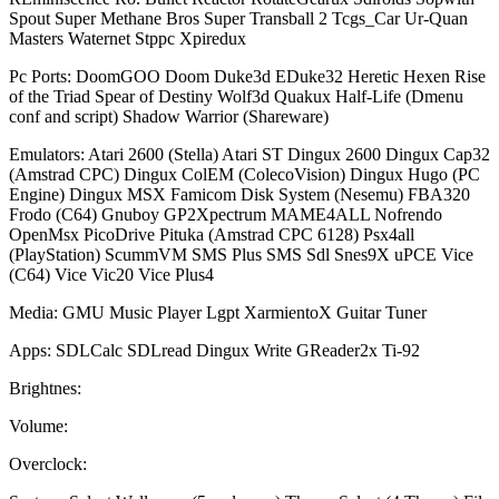
Spout Super Methane Bros Super Transball 2 Tcgs_Car Ur-Quan
Masters Waternet Stppc Xpiredux
Pc Ports: DoomGOO Doom Duke3d EDuke32 Heretic Hexen Rise
of the Triad Spear of Destiny Wolf3d Quakux Half-Life (Dmenu
conf and script) Shadow Warrior (Shareware)
Emulators: Atari 2600 (Stella) Atari ST Dingux 2600 Dingux Cap32
(Amstrad CPC) Dingux ColEM (ColecoVision) Dingux Hugo (PC
Engine) Dingux MSX Famicom Disk System (Nesemu) FBA320
Frodo (C64) Gnuboy GP2Xpectrum MAME4ALL Nofrendo
OpenMsx PicoDrive Pituka (Amstrad CPC 6128) Psx4all
(PlayStation) ScummVM SMS Plus SMS Sdl Snes9X uPCE Vice
(C64) Vice Vic20 Vice Plus4
Media: GMU Music Player Lgpt XarmientoX Guitar Tuner
Apps: SDLCalc SDLread Dingux Write GReader2x Ti-92
Brightnes:
Volume:
Overclock: