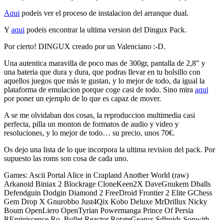
Aqui
podeis ver el proceso de instalacion del arranque dual.
Y
aqui
podeis encontrar la ultima version del Dingux Pack.
Por cierto! DINGUX creado por un Valenciano :-D.
Una autentica maravilla de poco mas de 300gr, pantalla de 2,8" y
una bateria que dura y dura, que podras llevar en tu bolsillo con
aquellos juegos que más te gustan, y lo mejor de todo, da igual la
plataforma de emulacion porque coge casi de todo. Sino mira
aqui
por poner un ejemplo de lo que es capaz de mover.
A se me olvidaban dos cosas, la reproduccion multimedia casi
perfecta, pilla un monton de formatos de audio y video y
resoluciones, y lo mejor de todo… su precio, unos 70€.
Os dejo una lista de lo que incorpora la ultima revision del pack. Por
supuesto las roms son cosa de cada uno.
Games: Ascii Portal Alice in Crapland Another World (raw)
Arkanoid Biniax 2 Blockrage CloneKeen2X DaveGnukem Dballs
Defendguin Dodgin Diamond 2 FreeDroid Frontier 2 Elite GChess
Gem Drop X Gnurobbo Just4Qix Kobo Deluxe MrDrillux Nicky
Boum OpenLiero OpenTyrian Powermanga Prince Of Persia
REminiscence Ro. Bullet Reactor RotateGearux Sdlroids Sopwith