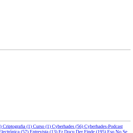
8)
Criptografia (1)
Curso (1)
Cyberhades (56)
Cyberhades-Podcast
Electrónica (57)
Entrevista (13)
Er Docu Der Finde (195)
Eso No Se