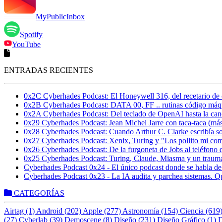
MyPublicInbox
Spotify
YouTube
ENTRADAS RECIENTES
0x2C Cyberhades Podcast: El Honeywell 316, del recetario de c
0x2B Cyberhades Podcast: DATA 00, FF .. rutinas código máq
0x2A Cyberhades Podcast: Del teclado de OpenAI hasta la can
0x29 Cyberhades Podcast: Jean Michel Jarre con taca-taca (más
0x28 Cyberhades Podcast: Cuando Arthur C. Clarke escribía s
0x27 Cyberhades Podcast: Xenix, Turing y "Los pollito mi com
0x26 Cyberhades Podcast: De la furgoneta de Jobs al teléfono
0x25 Cyberhades Podcast: Turing, Claude, Miasma y un trauma 
Cyberhades Podcast 0x24 - El único podcast donde se habla
Cyberhades Podcast 0x23 - La IA audita y parchea sistemas.
CATEGORÍAS
Airtag (1)
Android (202)
Apple (277)
Astronomía (154)
Ciencia (619
(27)
Cyberlab (39)
Demoscene (8)
Diseño (231)
Diseño Gráfico (1)
D