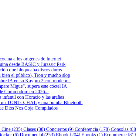
ocina a los orígenes de Internet
uina desde BASIC y Jurassic Park
ción que bloqueaba discos duros
 bien el público), Tron y mucho slop
obre IA en su Kaypro 2 con modem...
pare Migue", supera este cóctel IA
 de Commodore en 2026...
infantil con Horacio y las arañas
 de un TONTO, HAL y una bomba Bluetooth
 Que Dios Nos Coja Compilados
)
Cine (235)
Clases (38)
Conciertos (9)
Conferencia (178)
Consolas (8
ocker (6)
Documental (253)
Ebook (204)
Ebooks (1)
Ecommerce (8)