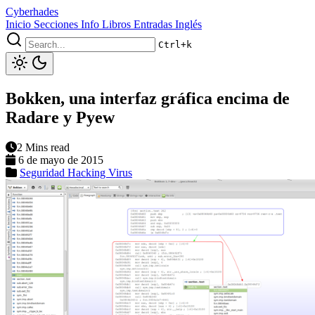
Cyberhades
Inicio
Secciones
Info
Libros
Entradas Inglés
Ctrl+k
Bokken, una interfaz gráfica encima de
Radare y Pyew
2 Mins read
6 de mayo de 2015
Seguridad
Hacking
Virus