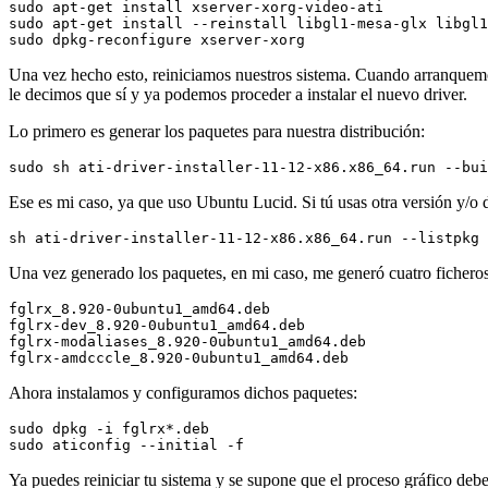
sudo apt-get install xserver-xorg-video-ati

sudo apt-get install --reinstall libgl1-mesa-glx libgl1
sudo dpkg-reconfigure xserver-xorg
Una vez hecho esto, reiniciamos nuestros sistema. Cuando arranquemo
le decimos que sí y ya podemos proceder a instalar el nuevo driver.
Lo primero es generar los paquetes para nuestra distribución:
sudo sh ati-driver-installer-11-12-x86.x86_64.run --bui
Ese es mi caso, ya que uso Ubuntu Lucid. Si tú usas otra versión y/o d
sh ati-driver-installer-11-12-x86.x86_64.run --listpkg
Una vez generado los paquetes, en mi caso, me generó cuatro ficheros
fglrx_8.920-0ubuntu1_amd64.deb

fglrx-dev_8.920-0ubuntu1_amd64.deb

fglrx-modaliases_8.920-0ubuntu1_amd64.deb

fglrx-amdcccle_8.920-0ubuntu1_amd64.deb
Ahora instalamos y configuramos dichos paquetes:
sudo dpkg -i fglrx*.deb

sudo aticonfig --initial -f
Ya puedes reiniciar tu sistema y se supone que el proceso gráfico debe