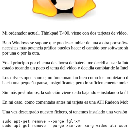
Mi ordenador actual, Thinkpad T400, viene con dos tarjetas de vídeo
Bajo Windows se supone que puedes cambiar de una a otra por software
necesitas más potencia gráfica puedes hacer el cambio por software sin
por una o por la otra.
Yo al principio por el tema de ahorra de batería me decidí a usar la In
estado tocando un poco el tema del vídeo y decidía cambiar de la Intel 
Los drivers open source, no funcionan tan bien como los propietario d
hacía una pequeña pausa, insignificante, pero lo suficientemente mol
Sin más preámbulos, la solución viene dada bajando e instalando la ú
En mi caso, como comentaba antes mi tarjeta es una ATI Radeon Mob
Una vez descargado nuestro fichero, si tenemos instalado una versión
sudo apt-get remove --purge fglrx*

sudo apt-get remove --purge xserver-xorg-video-ati xser