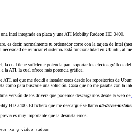
, una Intel integrada en placa y una ATI Mobility Radeon HD 3400.
, es decir, normalmente tu ordenador corre con la tarjeta de Intel (me
 necesidad de reiniciar el sistema. Está funcionalidad en Ubuntu, al me
tel, la cual tiene suficiente potencia para soportar los efectos gráficos
a la ATI, la cual ofrece más potencia gráfica.
e ATI, así que me decidí a instalar estos desde los repositorios de Ub
esta como para buscarle una solución. Cosa que no me pasaba con la Inte
ltima versión de los drivers que podemos descargarnos desde la web de
ility HD 3400. El fichero que me descargué se llama
ati-driver-instal
 previa es muy importante que la desinstalemos:
ver-xorg-video-radeon 
