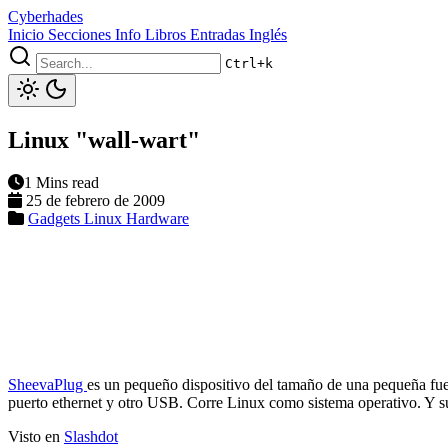
Cyberhades
Inicio
Secciones
Info
Libros
Entradas Inglés
Ctrl+k
Linux "wall-wart"
1 Mins read
25 de febrero de 2009
Gadgets
Linux
Hardware
SheevaPlug
es un pequeño dispositivo del tamaño de una pequeñ
puerto ethernet y otro USB. Corre Linux como sistema operativo. Y su
Visto en
Slashdot