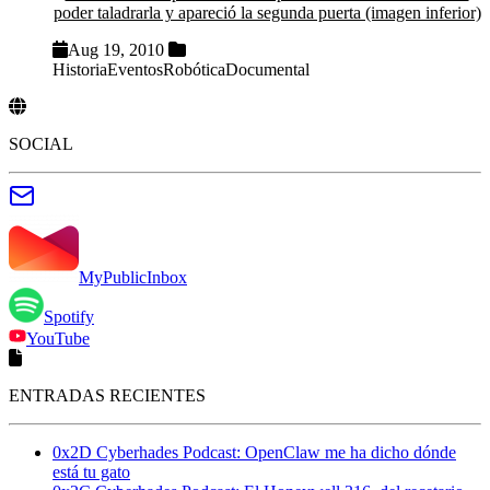
poder taladrarla y apareció la segunda puerta (imagen inferior)
Aug 19, 2010
Historia
Eventos
Robótica
Documental
SOCIAL
MyPublicInbox
Spotify
YouTube
ENTRADAS RECIENTES
0x2D Cyberhades Podcast: OpenClaw me ha dicho dónde
está tu gato