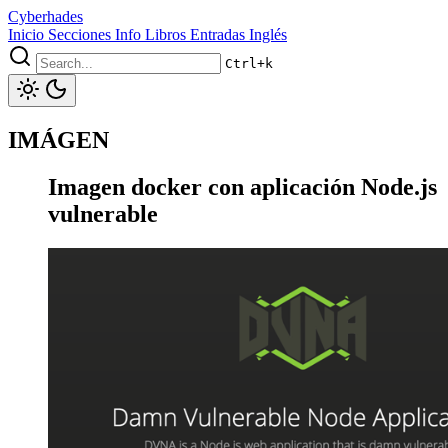
Cyberhades
Inicio
Secciones
Info
Libros
Entradas Inglés
Ctrl+k
IMÁGEN
Imagen docker con aplicación Node.js
vulnerable