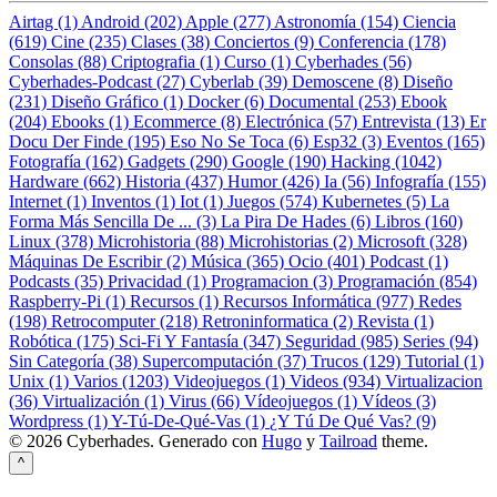
Airtag (1)
Android (202)
Apple (277)
Astronomía (154)
Ciencia
(619)
Cine (235)
Clases (38)
Conciertos (9)
Conferencia (178)
Consolas (88)
Criptografia (1)
Curso (1)
Cyberhades (56)
Cyberhades-Podcast (27)
Cyberlab (39)
Demoscene (8)
Diseño
(231)
Diseño Gráfico (1)
Docker (6)
Documental (253)
Ebook
(204)
Ebooks (1)
Ecommerce (8)
Electrónica (57)
Entrevista (13)
Er
Docu Der Finde (195)
Eso No Se Toca (6)
Esp32 (3)
Eventos (165)
Fotografía (162)
Gadgets (290)
Google (190)
Hacking (1042)
Hardware (662)
Historia (437)
Humor (426)
Ia (56)
Infografía (155)
Internet (1)
Inventos (1)
Iot (1)
Juegos (574)
Kubernetes (5)
La
Forma Más Sencilla De ... (3)
La Pira De Hades (6)
Libros (160)
Linux (378)
Microhistoria (88)
Microhistorias (2)
Microsoft (328)
Máquinas De Escribir (2)
Música (365)
Ocio (401)
Podcast (1)
Podcasts (35)
Privacidad (1)
Programacion (3)
Programación (854)
Raspberry-Pi (1)
Recursos (1)
Recursos Informática (977)
Redes
(198)
Retrocomputer (218)
Retroninformatica (2)
Revista (1)
Robótica (175)
Sci-Fi Y Fantasía (347)
Seguridad (985)
Series (94)
Sin Categoría (38)
Supercomputación (37)
Trucos (129)
Tutorial (1)
Unix (1)
Varios (1203)
Videojuegos (1)
Videos (934)
Virtualizacion
(36)
Virtualización (1)
Virus (66)
Vídeojuegos (1)
Vídeos (3)
Wordpress (1)
Y-Tú-De-Qué-Vas (1)
¿Y Tú De Qué Vas? (9)
© 2026 Cyberhades.
Generado con
Hugo
y
Tailroad
theme.
^