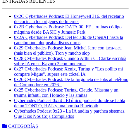
ENTRADAS RECIENTES
0x2C Cyberhades Podcast: El Honeywell 316, del recetario
de cocina a los orígenes de Internet
0x2B Cyberhades Podcast: DATA 00, FF .. rutinas código
máquina desde BASIC y Jurassic Park
0x2A Cyberhades Podcast: Del teclado de OpenAI hasta la
canción que bloqueaba discos duros
0x29 Cyberhades Podcast: Jean Michel Jarre con taca-taca
(más bien el público), Tron y mucho slop
0x28 Cyberhades Podcast: Cuando Arthur C. Clarke escribía
sobre IA en su Kaypro 2 con modem...
0x27 Cyberhades Podcast: Xenix, Turing y "Los pollito mi
compare Migue", supera este cóctel IA
0x26 Cyberhades Podcast: De la furgoneta de Jobs al teléfono
de Commodore en 2026...
0x25 Cyberhades Podcast: Turing, Claude, Miasma y un
trauma infantil con Horacio y las arañas
Cyberhades Podcast 0x24 - El único podcast donde se habla
de un TONTO, HAL y una bomba Bluetooth
Cyberhades Podcast 0x23 - La IA audita y parchea sistemas.
Que Dios Nos Coja Compilados
CATEGORÍAS