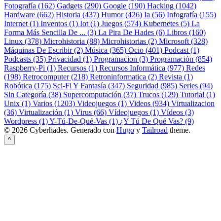
Fotografía (162)
Gadgets (290)
Google (190)
Hacking (1042)
Hardware (662)
Historia (437)
Humor (426)
Ia (56)
Infografía (155)
Internet (1)
Inventos (1)
Iot (1)
Juegos (574)
Kubernetes (5)
La
Forma Más Sencilla De ... (3)
La Pira De Hades (6)
Libros (160)
Linux (378)
Microhistoria (88)
Microhistorias (2)
Microsoft (328)
Máquinas De Escribir (2)
Música (365)
Ocio (401)
Podcast (1)
Podcasts (35)
Privacidad (1)
Programacion (3)
Programación (854)
Raspberry-Pi (1)
Recursos (1)
Recursos Informática (977)
Redes
(198)
Retrocomputer (218)
Retroninformatica (2)
Revista (1)
Robótica (175)
Sci-Fi Y Fantasía (347)
Seguridad (985)
Series (94)
Sin Categoría (38)
Supercomputación (37)
Trucos (129)
Tutorial (1)
Unix (1)
Varios (1203)
Videojuegos (1)
Videos (934)
Virtualizacion
(36)
Virtualización (1)
Virus (66)
Vídeojuegos (1)
Vídeos (3)
Wordpress (1)
Y-Tú-De-Qué-Vas (1)
¿Y Tú De Qué Vas? (9)
© 2026 Cyberhades.
Generado con
Hugo
y
Tailroad
theme.
^