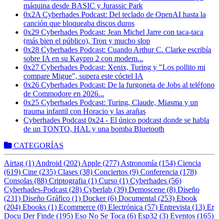
máquina desde BASIC y Jurassic Park
0x2A Cyberhades Podcast: Del teclado de OpenAI hasta la
canción que bloqueaba discos duros
0x29 Cyberhades Podcast: Jean Michel Jarre con taca-taca
(más bien el público), Tron y mucho slop
0x28 Cyberhades Podcast: Cuando Arthur C. Clarke escribía
sobre IA en su Kaypro 2 con modem...
0x27 Cyberhades Podcast: Xenix, Turing y "Los pollito mi
compare Migue", supera este cóctel IA
0x26 Cyberhades Podcast: De la furgoneta de Jobs al teléfono
de Commodore en 2026...
0x25 Cyberhades Podcast: Turing, Claude, Miasma y un
trauma infantil con Horacio y las arañas
Cyberhades Podcast 0x24 - El único podcast donde se habla
de un TONTO, HAL y una bomba Bluetooth
CATEGORÍAS
Airtag (1)
Android (202)
Apple (277)
Astronomía (154)
Ciencia
(619)
Cine (235)
Clases (38)
Conciertos (9)
Conferencia (178)
Consolas (88)
Criptografia (1)
Curso (1)
Cyberhades (56)
Cyberhades-Podcast (28)
Cyberlab (39)
Demoscene (8)
Diseño
(231)
Diseño Gráfico (1)
Docker (6)
Documental (253)
Ebook
(204)
Ebooks (1)
Ecommerce (8)
Electrónica (57)
Entrevista (13)
Er
Docu Der Finde (195)
Eso No Se Toca (6)
Esp32 (3)
Eventos (165)