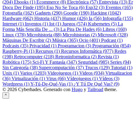
(204)
Ebooks (1)
Ecommerce (8)
Electrónica (57)
Entrevista (13)
Er
Docu Der Finde (195)
Eso No Se Toca (6)
Esp32 (3)
Eventos (165)
Fotografía (162)
Gadgets (290)
Google (190)
Hacking (1042)
Hardware (662)
Historia (437)
Humor (426)
Ia (56)
Infografía (155)
Internet (1)
Inventos (1)
Iot (1)
Juegos (574)
Kubernetes (5)
La
Forma Más Sencilla De ... (3)
La Pira De Hades (6)
Libros (160)
Linux (378)
Microhistoria (88)
Microhistorias (2)
Microsoft (328)
Máquinas De Escribir (2)
Música (365)
Ocio (401)
Podcast (1)
Podcasts (35)
Privacidad (1)
Programacion (3)
Programación (854)
Raspberry-Pi (1)
Recursos (1)
Recursos Informática (977)
Redes
(198)
Retrocomputer (218)
Retroninformatica (2)
Revista (1)
Robótica (175)
Sci-Fi Y Fantasía (347)
Seguridad (985)
Series (94)
Sin Categoría (38)
Supercomputación (37)
Trucos (129)
Tutorial (1)
Unix (1)
Varios (1203)
Videojuegos (1)
Videos (934)
Virtualizacion
(36)
Virtualización (1)
Virus (66)
Vídeojuegos (1)
Vídeos (3)
Wordpress (1)
Y-Tú-De-Qué-Vas (1)
¿Y Tú De Qué Vas? (9)
© 2026 Cyberhades.
Generado con
Hugo
y
Tailroad
theme.
^