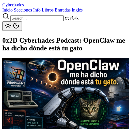
Cyberhades
Inicio
Secciones
Info
Libros
Entradas Inglés
Ctrl+k
0x2D Cyberhades Podcast: OpenClaw me
ha dicho dónde está tu gato