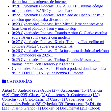
de cocina a los orígenes de Internet
0x2B Cyberhades Podcast: DATA 00, FF .. rutinas código
máquina desde BASIC y Jurassic Park
0x2A Cyberhades Podcast: Del teclado de OpenAI hasta la
canción que bloqueaba discos duros
0x29 Cyberhades Podcast: Jean Michel Jarre con taca-taca
(más bien el público), Tron y mucho slop
0x28 Cyberhades Podcast: Cuando Arthur C. Clarke escribía
sobre IA en su Kaypro 2 con modem...
0x27 Cyberhades Podcast: Xenix, Turing y "Los pollito mi
compare Migue", supera este cóctel IA
0x26 Cyberhades Podcast: De la furgoneta de Jobs al teléfono
de Commodore en 2026...
0x25 Cyberhades Podcast: Turing, Claude, Miasma y un
trauma infantil con Horacio y las arañas
Cyberhades Podcast 0x24 - El único podcast donde se habla
de un TONTO, HAL y una bomba Bluetooth
CATEGORÍAS
Airtag (1)
Android (202)
Apple (277)
Astronomía (154)
Ciencia
(619)
Cine (235)
Clases (38)
Conciertos (9)
Conferencia (178)
Consolas (88)
Criptografia (1)
Curso (1)
Cyberhades (56)
Cyberhades-Podcast (28)
Cyberlab (39)
Demoscene (8)
Diseño
(231)
Diseño Gráfico (1)
Docker (6)
Documental (253)
Ebook