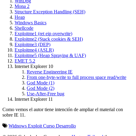
WinDbg
Mona 2
Structure Exception Handling (SEH)
Heap
Windows Basics
Shellcode
Exploitme1 (ret eip overwrite)
Exploitme2 (Stack cookies & SEH)
Exploitme3 (DEP)
Exploitme4 (ASLR)
Exploitme5 (Heap Spraying & UAF)
EMET 5.2
Internet Explorer 10
Reverse Engineering IE
From one-byte-write to full process space read/write
God Mode (1)
God Mode (2)
Use-After-Free bug
Internet Explorer 11
Como vemos el autor tiene intención de ampliar el material con
sobre IE 11.
Widnows
Exploit
Curso
Desarrollo