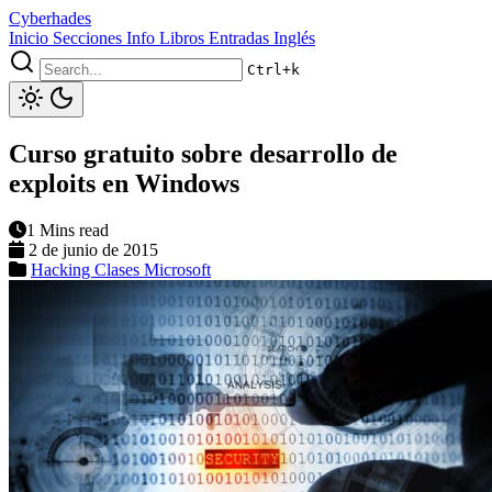
Cyberhades
Inicio
Secciones
Info
Libros
Entradas Inglés
Ctrl+k
Curso gratuito sobre desarrollo de
exploits en Windows
1 Mins read
2 de junio de 2015
Hacking
Clases
Microsoft