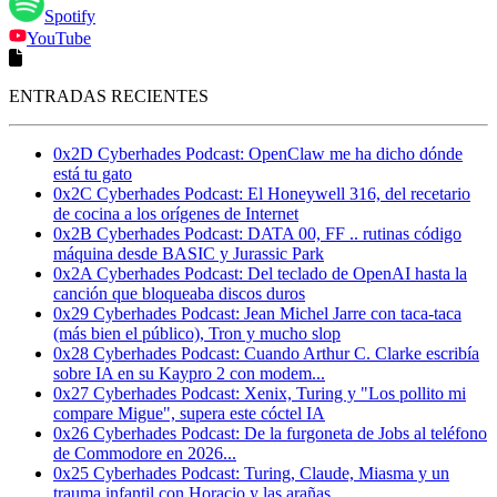
Spotify
YouTube
ENTRADAS RECIENTES
0x2D Cyberhades Podcast: OpenClaw me ha dicho dónde
está tu gato
0x2C Cyberhades Podcast: El Honeywell 316, del recetario
de cocina a los orígenes de Internet
0x2B Cyberhades Podcast: DATA 00, FF .. rutinas código
máquina desde BASIC y Jurassic Park
0x2A Cyberhades Podcast: Del teclado de OpenAI hasta la
canción que bloqueaba discos duros
0x29 Cyberhades Podcast: Jean Michel Jarre con taca-taca
(más bien el público), Tron y mucho slop
0x28 Cyberhades Podcast: Cuando Arthur C. Clarke escribía
sobre IA en su Kaypro 2 con modem...
0x27 Cyberhades Podcast: Xenix, Turing y "Los pollito mi
compare Migue", supera este cóctel IA
0x26 Cyberhades Podcast: De la furgoneta de Jobs al teléfono
de Commodore en 2026...
0x25 Cyberhades Podcast: Turing, Claude, Miasma y un
trauma infantil con Horacio y las arañas