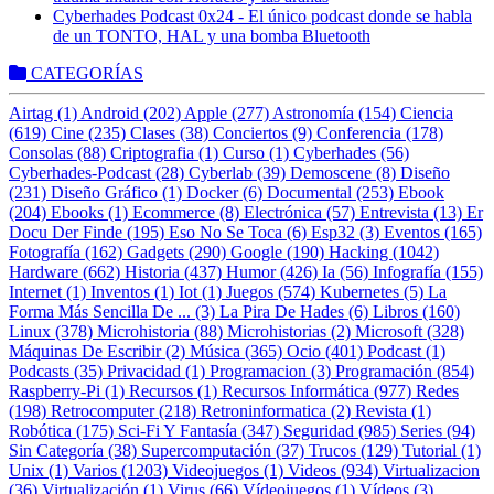
Cyberhades Podcast 0x24 - El único podcast donde se habla
de un TONTO, HAL y una bomba Bluetooth
CATEGORÍAS
Airtag (1)
Android (202)
Apple (277)
Astronomía (154)
Ciencia
(619)
Cine (235)
Clases (38)
Conciertos (9)
Conferencia (178)
Consolas (88)
Criptografia (1)
Curso (1)
Cyberhades (56)
Cyberhades-Podcast (28)
Cyberlab (39)
Demoscene (8)
Diseño
(231)
Diseño Gráfico (1)
Docker (6)
Documental (253)
Ebook
(204)
Ebooks (1)
Ecommerce (8)
Electrónica (57)
Entrevista (13)
Er
Docu Der Finde (195)
Eso No Se Toca (6)
Esp32 (3)
Eventos (165)
Fotografía (162)
Gadgets (290)
Google (190)
Hacking (1042)
Hardware (662)
Historia (437)
Humor (426)
Ia (56)
Infografía (155)
Internet (1)
Inventos (1)
Iot (1)
Juegos (574)
Kubernetes (5)
La
Forma Más Sencilla De ... (3)
La Pira De Hades (6)
Libros (160)
Linux (378)
Microhistoria (88)
Microhistorias (2)
Microsoft (328)
Máquinas De Escribir (2)
Música (365)
Ocio (401)
Podcast (1)
Podcasts (35)
Privacidad (1)
Programacion (3)
Programación (854)
Raspberry-Pi (1)
Recursos (1)
Recursos Informática (977)
Redes
(198)
Retrocomputer (218)
Retroninformatica (2)
Revista (1)
Robótica (175)
Sci-Fi Y Fantasía (347)
Seguridad (985)
Series (94)
Sin Categoría (38)
Supercomputación (37)
Trucos (129)
Tutorial (1)
Unix (1)
Varios (1203)
Videojuegos (1)
Videos (934)
Virtualizacion
(36)
Virtualización (1)
Virus (66)
Vídeojuegos (1)
Vídeos (3)