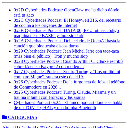
0x2D Cyberhades Podcast: OpenClaw me ha dicho dónde
está tu gato
0x2C Cyberhades Podcast: El Honeywell 316, del recetario
de cocina a los orígenes de Internet
0x2B Cyberhades Podcast: DATA 00, FF .. rutinas código
máquina desde BASIC y Jurassic Park
0x2A Cyberhades Podcast: Del teclado de OpenAI hasta la
canción que bloqueaba discos duros
0x29 Cyberhades Podcast: Jean Michel Jarre con taca-taca
(más bien el público), Tron y mucho slop
0x28 Cyberhades Podcast: Cuando Arthur C. Clarke escribía
sobre IA en su Kaypro 2 con modem...
0x27 Cyberhades Podcast: Xenix, Turing y "Los pollito mi
compare Migue", supera este cóctel IA
0x26 Cyberhades Podcast: De la furgoneta de Jobs al teléfono
de Commodore en 2026...
0x25 Cyberhades Podcast: Turing, Claude, Miasma y un
trauma infantil con Horacio y las arañas
Cyberhades Podcast 0x24 - El único podcast donde se habla
de un TONTO, HAL y una bomba Bluetooth
CATEGORÍAS
Airtag (1)
Android (202)
Apple (277)
Astronomía (154)
Ciencia