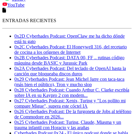
YouTube
ENTRADAS RECIENTES
0x2D Cyberhades Podcast: OpenClaw me ha dicho dónde
está tu gato
0x2C Cyberhades Podcast: El Honeywell 316, del recetario
de cocina a los orígenes de Internet
0x2B Cyberhades Podcast: DATA 00, FF .. rutinas código
máquina desde BASIC y Jurassic Park
0x2A Cyberhades Podcast: Del teclado de OpenAI hasta la
canción que bloqueaba discos duros
0x29 Cyberhades Podcast: Jean Michel Jarre con taca-taca
(más bien el público), Tron y mucho slop
0x28 Cyberhades Podcast: Cuando Arthur C. Clarke escribía
sobre IA en su Kaypro 2 con modem...
0x27 Cyberhades Podcast: Xenix, Turing y "Los pollito mi
compare Migue", supera este cóctel IA
0x26 Cyberhades Podcast: De la furgoneta de Jobs al teléfono
de Commodore en 2026...
0x25 Cyberhades Podcast: Turing, Claude, Miasma y un
trauma infantil con Horacio y las arañas
Cyberhades Podcast 0x24 - El único podcast donde se habla