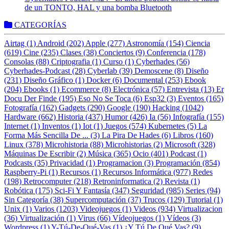
de un TONTO, HAL y una bomba Bluetooth
CATEGORÍAS
Airtag (1)
Android (202)
Apple (277)
Astronomía (154)
Ciencia
(619)
Cine (235)
Clases (38)
Conciertos (9)
Conferencia (178)
Consolas (88)
Criptografia (1)
Curso (1)
Cyberhades (56)
Cyberhades-Podcast (28)
Cyberlab (39)
Demoscene (8)
Diseño
(231)
Diseño Gráfico (1)
Docker (6)
Documental (253)
Ebook
(204)
Ebooks (1)
Ecommerce (8)
Electrónica (57)
Entrevista (13)
Er
Docu Der Finde (195)
Eso No Se Toca (6)
Esp32 (3)
Eventos (165)
Fotografía (162)
Gadgets (290)
Google (190)
Hacking (1042)
Hardware (662)
Historia (437)
Humor (426)
Ia (56)
Infografía (155)
Internet (1)
Inventos (1)
Iot (1)
Juegos (574)
Kubernetes (5)
La
Forma Más Sencilla De ... (3)
La Pira De Hades (6)
Libros (160)
Linux (378)
Microhistoria (88)
Microhistorias (2)
Microsoft (328)
Máquinas De Escribir (2)
Música (365)
Ocio (401)
Podcast (1)
Podcasts (35)
Privacidad (1)
Programacion (3)
Programación (854)
Raspberry-Pi (1)
Recursos (1)
Recursos Informática (977)
Redes
(198)
Retrocomputer (218)
Retroninformatica (2)
Revista (1)
Robótica (175)
Sci-Fi Y Fantasía (347)
Seguridad (985)
Series (94)
Sin Categoría (38)
Supercomputación (37)
Trucos (129)
Tutorial (1)
Unix (1)
Varios (1203)
Videojuegos (1)
Videos (934)
Virtualizacion
(36)
Virtualización (1)
Virus (66)
Vídeojuegos (1)
Vídeos (3)
Wordpress (1)
Y-Tú-De-Qué-Vas (1)
¿Y Tú De Qué Vas? (9)