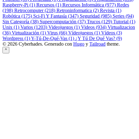
Raspberry-Pi (1)
Recursos (1)
Recursos Informática (977)
Redes
(198)
Retrocomputer (218)
Retroninformatica (2)
Revista (1)
Robótica (175)
Sci-Fi Y Fantasía (347)
Seguridad (985)
Series (94)
Sin Categoría (38)
Supercomputación (37)
Trucos (129)
Tutorial (1)
Unix (1)
Varios (1203)
Videojuegos (1)
Videos (934)
Virtualizacion
(36)
Virtualización (1)
Virus (66)
Vídeojuegos (1)
Vídeos (3)
Wordpress (1)
Y-Tú-De-Qué-Vas (1)
¿Y Tú De Qué Vas? (9)
© 2026 Cyberhades.
Generado con
Hugo
y
Tailroad
theme.
^