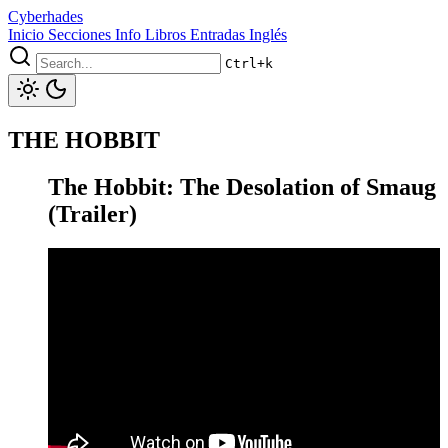
Cyberhades
Inicio
Secciones
Info
Libros
Entradas Inglés
Ctrl+k
THE HOBBIT
The Hobbit: The Desolation of Smaug
(Trailer)