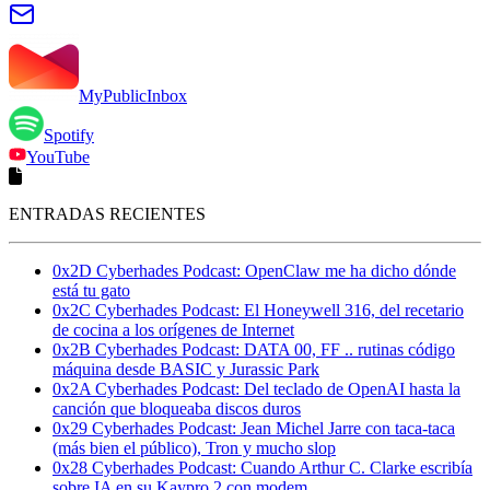
MyPublicInbox
Spotify
YouTube
ENTRADAS RECIENTES
0x2D Cyberhades Podcast: OpenClaw me ha dicho dónde
está tu gato
0x2C Cyberhades Podcast: El Honeywell 316, del recetario
de cocina a los orígenes de Internet
0x2B Cyberhades Podcast: DATA 00, FF .. rutinas código
máquina desde BASIC y Jurassic Park
0x2A Cyberhades Podcast: Del teclado de OpenAI hasta la
canción que bloqueaba discos duros
0x29 Cyberhades Podcast: Jean Michel Jarre con taca-taca
(más bien el público), Tron y mucho slop
0x28 Cyberhades Podcast: Cuando Arthur C. Clarke escribía
sobre IA en su Kaypro 2 con modem...