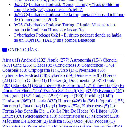
0x27 Cyberhades Podcast: Xenix, Turing y "Los pollito mi
compare Migue", supera este cóctel IA
0x26 Cyberhades Podcast: De la furgoneta de Jobs al teléfono
de Commodore en 2026...
0x25 Cyberhades Podcast: Turing, Claude, Miasma y un
trauma infantil con Horacio y las arañas
Cyberhades Podcast 0x24 - El único podcast donde se habla
de un TONTO, HAL y una bomba Bluetooth
CATEGORÍAS
Airtag (1)
Android (202)
Apple (277)
Astronomía (154)
Ciencia
(619)
Cine (235)
Clases (38)
Conciertos (9)
Conferencia (178)
Consolas (88)
Criptografia (1)
Curso (1)
Cyberhades (56)
Cyberhades-Podcast (28)
Cyberlab (39)
Demoscene (8)
Diseño
(231)
Diseño Gráfico (1)
Docker (6)
Documental (253)
Ebook
(204)
Ebooks (1)
Ecommerce (8)
Electrónica (57)
Entrevista (13)
Er
Docu Der Finde (195)
Eso No Se Toca (6)
Esp32 (3)
Eventos (165)
Fotografía (162)
Gadgets (290)
Google (190)
Hacking (1042)
Hardware (662)
Historia (437)
Humor (426)
Ia (56)
Infografía (155)
Internet (1)
Inventos (1)
Iot (1)
Juegos (574)
Kubernetes (5)
La
Forma Más Sencilla De ... (3)
La Pira De Hades (6)
Libros (160)
Linux (378)
Microhistoria (88)
Microhistorias (2)
Microsoft (328)
Máquinas De Escribir (2)
Música (365)
Ocio (401)
Podcast (1)
Podcasts (35)
Privacidad (1)
Programacion (3)
Programación (854)