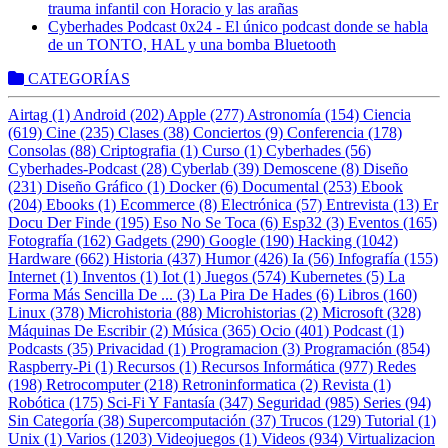
trauma infantil con Horacio y las arañas
Cyberhades Podcast 0x24 - El único podcast donde se habla
de un TONTO, HAL y una bomba Bluetooth
CATEGORÍAS
Airtag (1)
Android (202)
Apple (277)
Astronomía (154)
Ciencia
(619)
Cine (235)
Clases (38)
Conciertos (9)
Conferencia (178)
Consolas (88)
Criptografia (1)
Curso (1)
Cyberhades (56)
Cyberhades-Podcast (28)
Cyberlab (39)
Demoscene (8)
Diseño
(231)
Diseño Gráfico (1)
Docker (6)
Documental (253)
Ebook
(204)
Ebooks (1)
Ecommerce (8)
Electrónica (57)
Entrevista (13)
Er
Docu Der Finde (195)
Eso No Se Toca (6)
Esp32 (3)
Eventos (165)
Fotografía (162)
Gadgets (290)
Google (190)
Hacking (1042)
Hardware (662)
Historia (437)
Humor (426)
Ia (56)
Infografía (155)
Internet (1)
Inventos (1)
Iot (1)
Juegos (574)
Kubernetes (5)
La
Forma Más Sencilla De ... (3)
La Pira De Hades (6)
Libros (160)
Linux (378)
Microhistoria (88)
Microhistorias (2)
Microsoft (328)
Máquinas De Escribir (2)
Música (365)
Ocio (401)
Podcast (1)
Podcasts (35)
Privacidad (1)
Programacion (3)
Programación (854)
Raspberry-Pi (1)
Recursos (1)
Recursos Informática (977)
Redes
(198)
Retrocomputer (218)
Retroninformatica (2)
Revista (1)
Robótica (175)
Sci-Fi Y Fantasía (347)
Seguridad (985)
Series (94)
Sin Categoría (38)
Supercomputación (37)
Trucos (129)
Tutorial (1)
Unix (1)
Varios (1203)
Videojuegos (1)
Videos (934)
Virtualizacion