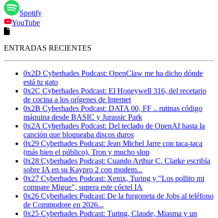
Spotify
YouTube
ENTRADAS RECIENTES
0x2D Cyberhades Podcast: OpenClaw me ha dicho dónde
está tu gato
0x2C Cyberhades Podcast: El Honeywell 316, del recetario
de cocina a los orígenes de Internet
0x2B Cyberhades Podcast: DATA 00, FF .. rutinas código
máquina desde BASIC y Jurassic Park
0x2A Cyberhades Podcast: Del teclado de OpenAI hasta la
canción que bloqueaba discos duros
0x29 Cyberhades Podcast: Jean Michel Jarre con taca-taca
(más bien el público), Tron y mucho slop
0x28 Cyberhades Podcast: Cuando Arthur C. Clarke escribía
sobre IA en su Kaypro 2 con modem...
0x27 Cyberhades Podcast: Xenix, Turing y "Los pollito mi
compare Migue", supera este cóctel IA
0x26 Cyberhades Podcast: De la furgoneta de Jobs al teléfono
de Commodore en 2026...
0x25 Cyberhades Podcast: Turing, Claude, Miasma y un