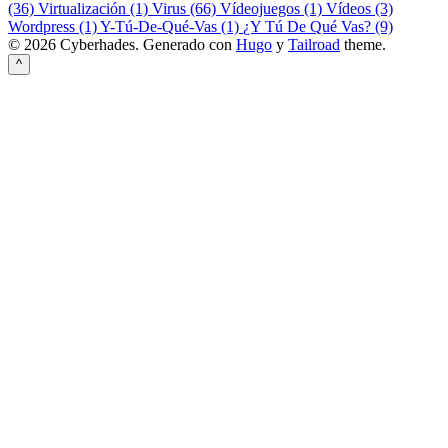
(36)
Virtualización (1)
Virus (66)
Vídeojuegos (1)
Vídeos (3)
Wordpress (1)
Y-Tú-De-Qué-Vas (1)
¿Y Tú De Qué Vas? (9)
© 2026 Cyberhades.
Generado con
Hugo
y
Tailroad
theme.
^