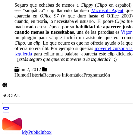
Seguro que echabas de menos a
Clippy
(
Clipo
en español),
ese "simpático" clip llamado también
Microsoft Agent
que
aparecía en
Office 97
(y que duró hasta el Office 2003)
cuando, en teoría, lo necesitaba el usuario. El pobre
Clipo
fue
machacado en su época por su
habilidad de aparecer justo
cuando menos lo necesitabas
, una de las parodias es
Vigor
,
un pluggin para
vi
que incluía un asistente que era como
Clipo
, un
clip
. Lo que ocurre es que no ofrecía ayuda o la que
ofrecía no era útil. Por ejemplo si querías
mover el cursor a la
izquierda
para editar una palabra, aparecía este clip diciendo
"¿
estás seguro que quieres moverte a la izquierda
?" ;)
Jun 2, 2012
Humor
Historia
Recursos Informática
Programación
SOCIAL
MyPublicInbox