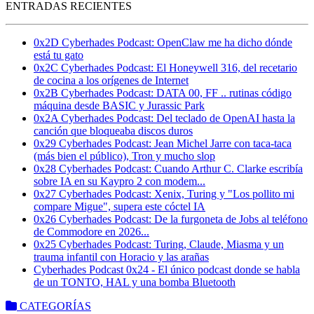
ENTRADAS RECIENTES
0x2D Cyberhades Podcast: OpenClaw me ha dicho dónde
está tu gato
0x2C Cyberhades Podcast: El Honeywell 316, del recetario
de cocina a los orígenes de Internet
0x2B Cyberhades Podcast: DATA 00, FF .. rutinas código
máquina desde BASIC y Jurassic Park
0x2A Cyberhades Podcast: Del teclado de OpenAI hasta la
canción que bloqueaba discos duros
0x29 Cyberhades Podcast: Jean Michel Jarre con taca-taca
(más bien el público), Tron y mucho slop
0x28 Cyberhades Podcast: Cuando Arthur C. Clarke escribía
sobre IA en su Kaypro 2 con modem...
0x27 Cyberhades Podcast: Xenix, Turing y "Los pollito mi
compare Migue", supera este cóctel IA
0x26 Cyberhades Podcast: De la furgoneta de Jobs al teléfono
de Commodore en 2026...
0x25 Cyberhades Podcast: Turing, Claude, Miasma y un
trauma infantil con Horacio y las arañas
Cyberhades Podcast 0x24 - El único podcast donde se habla
de un TONTO, HAL y una bomba Bluetooth
CATEGORÍAS