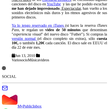
canciones del disco en
YouTube
y las que he podido escuchar
me han dejado impresionado
.
Espectacular
, han vuelto a los
sonidos electrónicos más duros y los ritmos agresivos de sus
primeros discos.
Ya lo tengo reservado en iTunes
(si haces la reserva
iTunes
Pass
, te regalan un
video de 50 minutos
que denominan
"
experiencia visual
" del nuevo disco "Futher"). Si compras la
versión normal
(el disco completo sin extras), sólo
cuesta
10€,
o también
1,20€
cada canción. El disco sale en EEUU el
día 22 de este mes.
Jun 13, 2010
Varios
ocio
Música
videos
SOCIAL
MyPublicInbox