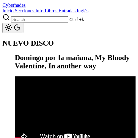
Cyberhades
Inicio
Secciones
Info
Libros
Entradas Inglés
Ctrl+k
NUEVO DISCO
Domingo por la mañana, My Bloody
Valentine, In another way