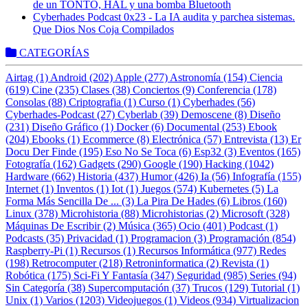
de un TONTO, HAL y una bomba Bluetooth
Cyberhades Podcast 0x23 - La IA audita y parchea sistemas.
Que Dios Nos Coja Compilados
CATEGORÍAS
Airtag (1)
Android (202)
Apple (277)
Astronomía (154)
Ciencia
(619)
Cine (235)
Clases (38)
Conciertos (9)
Conferencia (178)
Consolas (88)
Criptografia (1)
Curso (1)
Cyberhades (56)
Cyberhades-Podcast (27)
Cyberlab (39)
Demoscene (8)
Diseño
(231)
Diseño Gráfico (1)
Docker (6)
Documental (253)
Ebook
(204)
Ebooks (1)
Ecommerce (8)
Electrónica (57)
Entrevista (13)
Er
Docu Der Finde (195)
Eso No Se Toca (6)
Esp32 (3)
Eventos (165)
Fotografía (162)
Gadgets (290)
Google (190)
Hacking (1042)
Hardware (662)
Historia (437)
Humor (426)
Ia (56)
Infografía (155)
Internet (1)
Inventos (1)
Iot (1)
Juegos (574)
Kubernetes (5)
La
Forma Más Sencilla De ... (3)
La Pira De Hades (6)
Libros (160)
Linux (378)
Microhistoria (88)
Microhistorias (2)
Microsoft (328)
Máquinas De Escribir (2)
Música (365)
Ocio (401)
Podcast (1)
Podcasts (35)
Privacidad (1)
Programacion (3)
Programación (854)
Raspberry-Pi (1)
Recursos (1)
Recursos Informática (977)
Redes
(198)
Retrocomputer (218)
Retroninformatica (2)
Revista (1)
Robótica (175)
Sci-Fi Y Fantasía (347)
Seguridad (985)
Series (94)
Sin Categoría (38)
Supercomputación (37)
Trucos (129)
Tutorial (1)
Unix (1)
Varios (1203)
Videojuegos (1)
Videos (934)
Virtualizacion