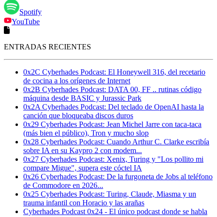
Spotify
YouTube
ENTRADAS RECIENTES
0x2C Cyberhades Podcast: El Honeywell 316, del recetario
de cocina a los orígenes de Internet
0x2B Cyberhades Podcast: DATA 00, FF .. rutinas código
máquina desde BASIC y Jurassic Park
0x2A Cyberhades Podcast: Del teclado de OpenAI hasta la
canción que bloqueaba discos duros
0x29 Cyberhades Podcast: Jean Michel Jarre con taca-taca
(más bien el público), Tron y mucho slop
0x28 Cyberhades Podcast: Cuando Arthur C. Clarke escribía
sobre IA en su Kaypro 2 con modem...
0x27 Cyberhades Podcast: Xenix, Turing y "Los pollito mi
compare Migue", supera este cóctel IA
0x26 Cyberhades Podcast: De la furgoneta de Jobs al teléfono
de Commodore en 2026...
0x25 Cyberhades Podcast: Turing, Claude, Miasma y un
trauma infantil con Horacio y las arañas
Cyberhades Podcast 0x24 - El único podcast donde se habla