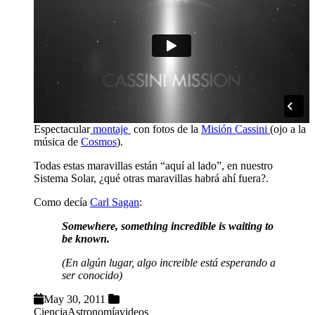
Espectacular
montaje
con fotos de la
Misión Cassini
(ojo a la
música de
Cosmos
).
Todas estas maravillas están “aquí al lado”, en nuestro
Sistema Solar, ¿qué otras maravillas habrá ahí fuera?.
Como decía
Carl Sagan
:
Somewhere, something incredible is waiting to
be known.
(En algún lugar, algo increible está esperando a
ser conocido)
May 30, 2011
Ciencia
Astronomía
videos