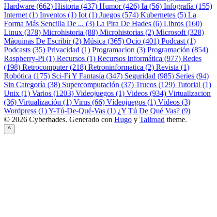
Hardware (662)
Historia (437)
Humor (426)
Ia (56)
Infografía (155)
Internet (1)
Inventos (1)
Iot (1)
Juegos (574)
Kubernetes (5)
La
Forma Más Sencilla De ... (3)
La Pira De Hades (6)
Libros (160)
Linux (378)
Microhistoria (88)
Microhistorias (2)
Microsoft (328)
Máquinas De Escribir (2)
Música (365)
Ocio (401)
Podcast (1)
Podcasts (35)
Privacidad (1)
Programacion (3)
Programación (854)
Raspberry-Pi (1)
Recursos (1)
Recursos Informática (977)
Redes
(198)
Retrocomputer (218)
Retroninformatica (2)
Revista (1)
Robótica (175)
Sci-Fi Y Fantasía (347)
Seguridad (985)
Series (94)
Sin Categoría (38)
Supercomputación (37)
Trucos (129)
Tutorial (1)
Unix (1)
Varios (1203)
Videojuegos (1)
Videos (934)
Virtualizacion
(36)
Virtualización (1)
Virus (66)
Vídeojuegos (1)
Vídeos (3)
Wordpress (1)
Y-Tú-De-Qué-Vas (1)
¿Y Tú De Qué Vas? (9)
© 2026 Cyberhades.
Generado con
Hugo
y
Tailroad
theme.
^