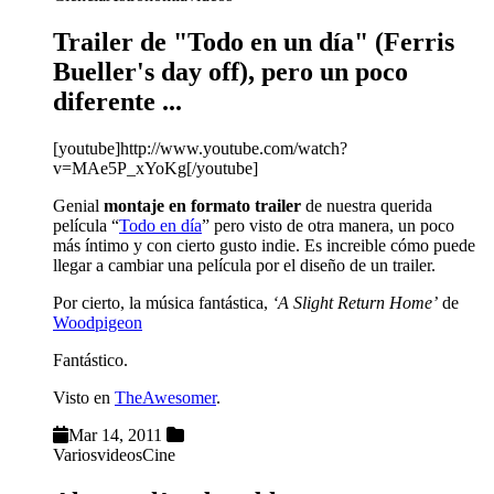
Trailer de "Todo en un día" (Ferris
Bueller's day off), pero un poco
diferente ...
[youtube]http://www.youtube.com/watch?
v=MAe5P_xYoKg[/youtube]
Genial
montaje en formato trailer
de nuestra querida
película “
Todo en día
” pero visto de otra manera, un poco
más íntimo y con cierto gusto indie. Es increible cómo puede
llegar a cambiar una película por el diseño de un trailer.
Por cierto, la música fantástica,
‘A Slight Return Home’
de
Woodpigeon
Fantástico.
Visto en
TheAwesomer
.
Mar 14, 2011
Varios
videos
Cine