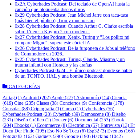
0x2A Cyberhades Podcast: Del teclado de OpenAI hasta la
canción que bloqueaba discos duros
0x29 Cyberhades Podcast: Jean Michel Jarre con taca-taca
(más bien el público), Tron y mucho slop
0x28 Cyberhades Podcast: Cuando Arthur C. Clarke escribía
sobre IA en su Kaypro 2 con modem...
0x27 Cyberhades Podcast: Xenix, Turing y "Los pollito mi
compare Migue", supera este cóctel IA
0x26 Cyberhades Podcast: De la furgoneta de Jobs al teléfono
de Commodore en 2026...
0x25 Cyberhades Podcast: Turing, Claude, Miasma y un
trauma infantil con Horacio y las arañas
Cyberhades Podcast 0x24 - El único podcast donde se habla
de un TONTO, HAL y una bomba Bluetooth
CATEGORÍAS
Airtag (1)
Android (202)
Apple (277)
Astronomía (154)
Ciencia
(619)
Cine (235)
Clases (38)
Conciertos (9)
Conferencia (178)
Consolas (88)
Criptografia (1)
Curso (1)
Cyberhades (56)
Cyberhades-Podcast (28)
Cyberlab (39)
Demoscene (8)
Diseño
(231)
Diseño Gráfico (1)
Docker (6)
Documental (253)
Ebook
(204)
Ebooks (1)
Ecommerce (8)
Electrónica (57)
Entrevista (13)
Er
Docu Der Finde (195)
Eso No Se Toca (6)
Esp32 (3)
Eventos (165)
Fotografía (162)
Gadgets (290)
Google (190)
Hacking (1042)