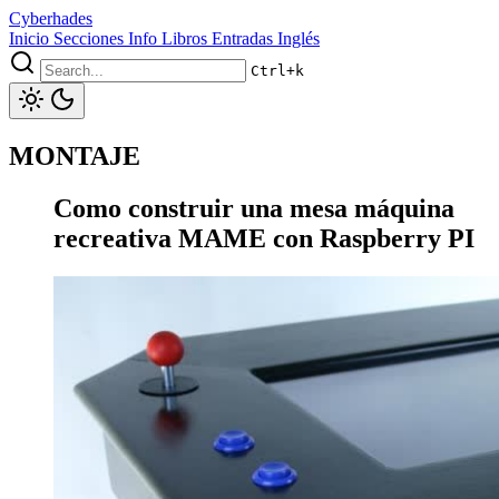
Cyberhades
Inicio
Secciones
Info
Libros
Entradas Inglés
Ctrl+k
MONTAJE
Como construir una mesa máquina
recreativa MAME con Raspberry PI