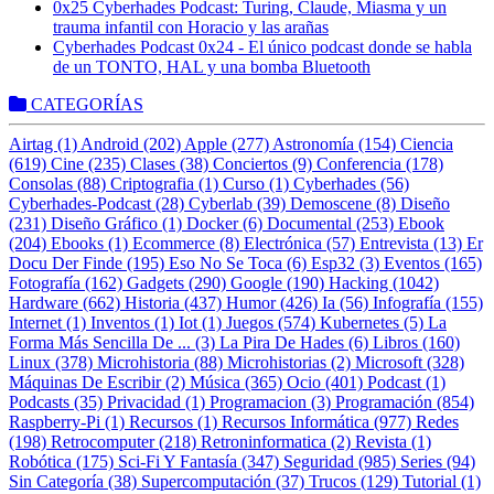
0x25 Cyberhades Podcast: Turing, Claude, Miasma y un
trauma infantil con Horacio y las arañas
Cyberhades Podcast 0x24 - El único podcast donde se habla
de un TONTO, HAL y una bomba Bluetooth
CATEGORÍAS
Airtag (1)
Android (202)
Apple (277)
Astronomía (154)
Ciencia
(619)
Cine (235)
Clases (38)
Conciertos (9)
Conferencia (178)
Consolas (88)
Criptografia (1)
Curso (1)
Cyberhades (56)
Cyberhades-Podcast (28)
Cyberlab (39)
Demoscene (8)
Diseño
(231)
Diseño Gráfico (1)
Docker (6)
Documental (253)
Ebook
(204)
Ebooks (1)
Ecommerce (8)
Electrónica (57)
Entrevista (13)
Er
Docu Der Finde (195)
Eso No Se Toca (6)
Esp32 (3)
Eventos (165)
Fotografía (162)
Gadgets (290)
Google (190)
Hacking (1042)
Hardware (662)
Historia (437)
Humor (426)
Ia (56)
Infografía (155)
Internet (1)
Inventos (1)
Iot (1)
Juegos (574)
Kubernetes (5)
La
Forma Más Sencilla De ... (3)
La Pira De Hades (6)
Libros (160)
Linux (378)
Microhistoria (88)
Microhistorias (2)
Microsoft (328)
Máquinas De Escribir (2)
Música (365)
Ocio (401)
Podcast (1)
Podcasts (35)
Privacidad (1)
Programacion (3)
Programación (854)
Raspberry-Pi (1)
Recursos (1)
Recursos Informática (977)
Redes
(198)
Retrocomputer (218)
Retroninformatica (2)
Revista (1)
Robótica (175)
Sci-Fi Y Fantasía (347)
Seguridad (985)
Series (94)
Sin Categoría (38)
Supercomputación (37)
Trucos (129)
Tutorial (1)