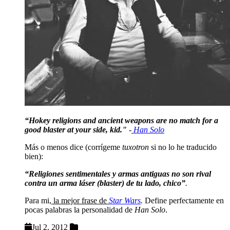
“Hokey religions and ancient weapons are no match for a
good blaster at your side, kid."
-
Han Solo
Más o menos dice (corrígeme
tuxotron
si no lo he traducido
bien):
“Religiones sentimentales y armas antiguas no son rival
contra un arma láser (blaster) de tu lado, chico”
.
Para mi,
la mejor frase de
Star Wars
.
Define perfectamente en
pocas palabras la personalidad de
Han Solo
.
Jul 2, 2012