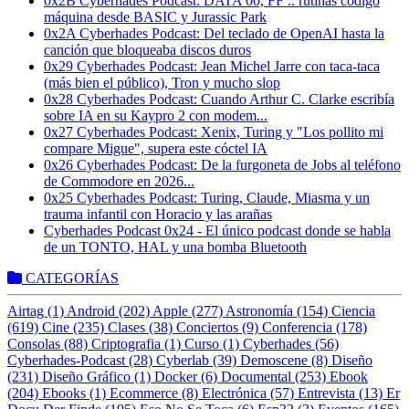
0x2B Cyberhades Podcast: DATA 00, FF .. rutinas código
máquina desde BASIC y Jurassic Park
0x2A Cyberhades Podcast: Del teclado de OpenAI hasta la
canción que bloqueaba discos duros
0x29 Cyberhades Podcast: Jean Michel Jarre con taca-taca
(más bien el público), Tron y mucho slop
0x28 Cyberhades Podcast: Cuando Arthur C. Clarke escribía
sobre IA en su Kaypro 2 con modem...
0x27 Cyberhades Podcast: Xenix, Turing y "Los pollito mi
compare Migue", supera este cóctel IA
0x26 Cyberhades Podcast: De la furgoneta de Jobs al teléfono
de Commodore en 2026...
0x25 Cyberhades Podcast: Turing, Claude, Miasma y un
trauma infantil con Horacio y las arañas
Cyberhades Podcast 0x24 - El único podcast donde se habla
de un TONTO, HAL y una bomba Bluetooth
CATEGORÍAS
Airtag (1)
Android (202)
Apple (277)
Astronomía (154)
Ciencia
(619)
Cine (235)
Clases (38)
Conciertos (9)
Conferencia (178)
Consolas (88)
Criptografia (1)
Curso (1)
Cyberhades (56)
Cyberhades-Podcast (28)
Cyberlab (39)
Demoscene (8)
Diseño
(231)
Diseño Gráfico (1)
Docker (6)
Documental (253)
Ebook
(204)
Ebooks (1)
Ecommerce (8)
Electrónica (57)
Entrevista (13)
Er