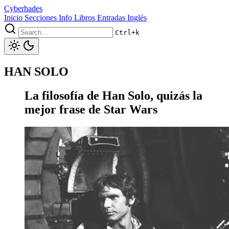
Cyberhades
Inicio
Secciones
Info
Libros
Entradas Inglés
Ctrl+k
HAN SOLO
La filosofía de Han Solo, quizás la
mejor frase de Star Wars