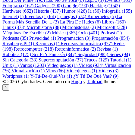
Docu Der Finde (195)
Eso No Se Toca (6)
Esp32 (3)
Eventos (165)
Fotografía (162)
Gadgets (290)
Google (190)
Hacking (1042)
Hardware (662)
Historia (437)
Humor (426)
Ia (56)
Infografía (155)
Internet (1)
Inventos (1)
Iot (1)
Juegos (574)
Kubernetes (5)
La
Forma Más Sencilla De ... (3)
La Pira De Hades (6)
Libros (160)
Linux (378)
Microhistoria (88)
Microhistorias (2)
Microsoft (328)
Máquinas De Escribir (2)
Música (365)
Ocio (401)
Podcast (1)
Podcasts (35)
Privacidad (1)
Programacion (3)
Programación (854)
Raspberry-Pi (1)
Recursos (1)
Recursos Informática (977)
Redes
(198)
Retrocomputer (218)
Retroninformatica (2)
Revista (1)
Robótica (175)
Sci-Fi Y Fantasía (347)
Seguridad (985)
Series (94)
Sin Categoría (38)
Supercomputación (37)
Trucos (129)
Tutorial (1)
Unix (1)
Varios (1203)
Videojuegos (1)
Videos (934)
Virtualizacion
(36)
Virtualización (1)
Virus (66)
Vídeojuegos (1)
Vídeos (3)
Wordpress (1)
Y-Tú-De-Qué-Vas (1)
¿Y Tú De Qué Vas? (9)
© 2026 Cyberhades.
Generado con
Hugo
y
Tailroad
theme.
^