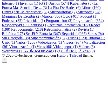
Internet (1)
Inventos (1)
Iot (1)
Juegos (574)
Kubernetes (5)
La
Forma Más Sencilla De ... (3)
La Pira De Hades (6)
Libros (160)
Linux (378)
Microhistoria (88)
Microhistorias (2)
Microsoft (328)
Máquinas De Escribir (2)
Música (365)
Ocio (401)
Podcast (1)
Podcasts (35)
Privacidad (1)
Programacion (3)
Programación (854)
Raspberry-Pi (1)
Recursos (1)
Recursos Informática (977)
Redes
(198)
Retrocomputer (218)
Retroninformatica (2)
Revista (1)
Robótica (175)
Sci-Fi Y Fantasía (347)
Seguridad (985)
Series (94)
Sin Categoría (38)
Supercomputación (37)
Trucos (129)
Tutorial (1)
Unix (1)
Varios (1203)
Videojuegos (1)
Videos (934)
Virtualizacion
(36)
Virtualización (1)
Virus (66)
Vídeojuegos (1)
Vídeos (3)
Wordpress (1)
Y-Tú-De-Qué-Vas (1)
¿Y Tú De Qué Vas? (9)
© 2026 Cyberhades.
Generado con
Hugo
y
Tailroad
theme.
^