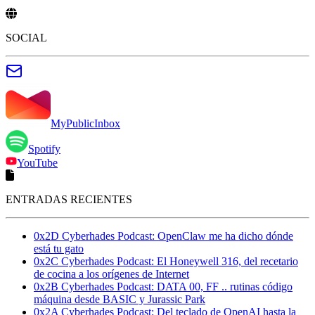
SOCIAL
MyPublicInbox
Spotify
YouTube
ENTRADAS RECIENTES
0x2D Cyberhades Podcast: OpenClaw me ha dicho dónde
está tu gato
0x2C Cyberhades Podcast: El Honeywell 316, del recetario
de cocina a los orígenes de Internet
0x2B Cyberhades Podcast: DATA 00, FF .. rutinas código
máquina desde BASIC y Jurassic Park
0x2A Cyberhades Podcast: Del teclado de OpenAI hasta la