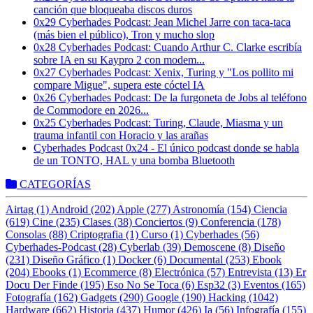
canción que bloqueaba discos duros
0x29 Cyberhades Podcast: Jean Michel Jarre con taca-taca
(más bien el público), Tron y mucho slop
0x28 Cyberhades Podcast: Cuando Arthur C. Clarke escribía
sobre IA en su Kaypro 2 con modem...
0x27 Cyberhades Podcast: Xenix, Turing y "Los pollito mi
compare Migue", supera este cóctel IA
0x26 Cyberhades Podcast: De la furgoneta de Jobs al teléfono
de Commodore en 2026...
0x25 Cyberhades Podcast: Turing, Claude, Miasma y un
trauma infantil con Horacio y las arañas
Cyberhades Podcast 0x24 - El único podcast donde se habla
de un TONTO, HAL y una bomba Bluetooth
CATEGORÍAS
Airtag (1)
Android (202)
Apple (277)
Astronomía (154)
Ciencia
(619)
Cine (235)
Clases (38)
Conciertos (9)
Conferencia (178)
Consolas (88)
Criptografia (1)
Curso (1)
Cyberhades (56)
Cyberhades-Podcast (28)
Cyberlab (39)
Demoscene (8)
Diseño
(231)
Diseño Gráfico (1)
Docker (6)
Documental (253)
Ebook
(204)
Ebooks (1)
Ecommerce (8)
Electrónica (57)
Entrevista (13)
Er
Docu Der Finde (195)
Eso No Se Toca (6)
Esp32 (3)
Eventos (165)
Fotografía (162)
Gadgets (290)
Google (190)
Hacking (1042)
Hardware (662)
Historia (437)
Humor (426)
Ia (56)
Infografía (155)