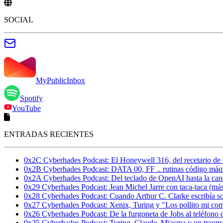
SOCIAL
MyPublicInbox
Spotify
YouTube
ENTRADAS RECIENTES
0x2C Cyberhades Podcast: El Honeywell 316, del recetario de c
0x2B Cyberhades Podcast: DATA 00, FF .. rutinas código máq
0x2A Cyberhades Podcast: Del teclado de OpenAI hasta la can
0x29 Cyberhades Podcast: Jean Michel Jarre con taca-taca (más
0x28 Cyberhades Podcast: Cuando Arthur C. Clarke escribía s
0x27 Cyberhades Podcast: Xenix, Turing y "Los pollito mi com
0x26 Cyberhades Podcast: De la furgoneta de Jobs al teléfono
0x25 Cyberhades Podcast: Turing, Claude, Miasma y un trauma 