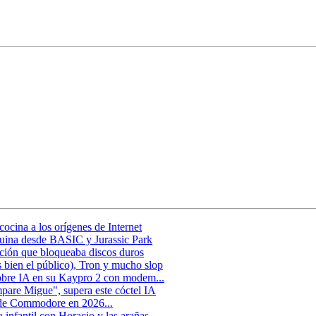
ocina a los orígenes de Internet
uina desde BASIC y Jurassic Park
ción que bloqueaba discos duros
 bien el público), Tron y mucho slop
obre IA en su Kaypro 2 con modem...
pare Migue", supera este cóctel IA
 de Commodore en 2026...
infantil con Horacio y las arañas