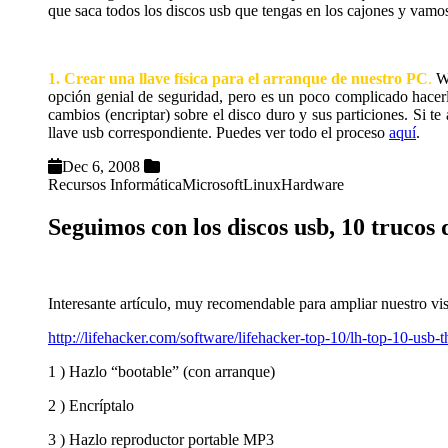
que saca todos los discos usb que tengas en los cajones y vamos 
1. Crear una llave física para el arranque de nuestro PC
.
Wi
opción genial de seguridad, pero es un poco complicado hacerlo
cambios (encriptar) sobre el disco duro y sus particiones. Si te
llave usb correspondiente. Puedes ver todo el proceso
aquí
.
Dec 6, 2008
Recursos Informática
Microsoft
Linux
Hardware
Seguimos con los discos usb, 10 trucos
Interesante artículo, muy recomendable para ampliar nuestro vist
http://lifehacker.com/software/lifehacker-top-10/lh-top-10-usb
1 ) Hazlo “bootable” (con arranque)
2 ) Encríptalo
3 ) Hazlo reproductor portable MP3