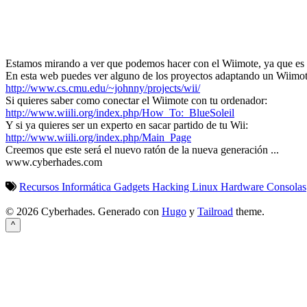
Estamos mirando a ver que podemos hacer con el Wiimote, ya que es 
En esta web puedes ver alguno de los proyectos adaptando un Wiimote, 
http://www.cs.cmu.edu/~johnny/projects/wii/
Si quieres saber como conectar el Wiimote con tu ordenador:
http://www.wiili.org/index.php/How_To:_BlueSoleil
Y si ya quieres ser un experto en sacar partido de tu Wii:
http://www.wiili.org/index.php/Main_Page
Creemos que este será el nuevo ratón de la nueva generación ...
www.cyberhades.com
Recursos Informática
Gadgets
Hacking
Linux
Hardware
Consolas
© 2026 Cyberhades.
Generado con
Hugo
y
Tailroad
theme.
^