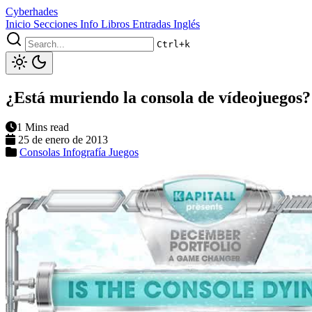
Cyberhades
Inicio
Secciones
Info
Libros
Entradas Inglés
Ctrl+k
¿Está muriendo la consola de vídeojuegos?
1 Mins read
25 de enero de 2013
Consolas
Infografía
Juegos