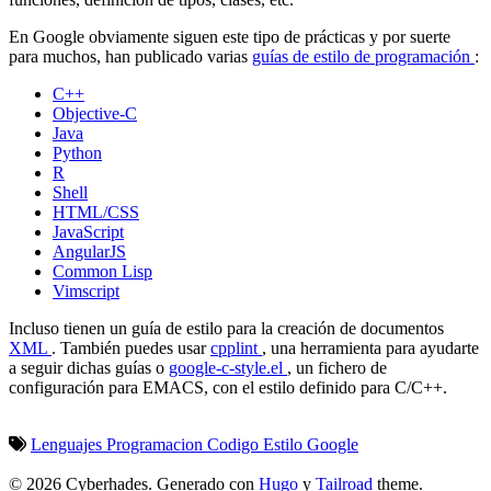
En Google obviamente siguen este tipo de prácticas y por suerte
para muchos, han publicado varias
guías de estilo de programación
:
C++
Objective-C
Java
Python
R
Shell
HTML/CSS
JavaScript
AngularJS
Common Lisp
Vimscript
Incluso tienen un guía de estilo para la creación de documentos
XML
. También puedes usar
cpplint
, una herramienta para ayudarte
a seguir dichas guías o
google-c-style.el
, un fichero de
configuración para EMACS, con el estilo definido para C/C++.
Lenguajes Programacion
Codigo
Estilo
Google
© 2026 Cyberhades.
Generado con
Hugo
y
Tailroad
theme.