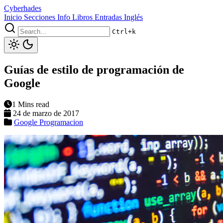
Cyberhades
Inicio
Secciones
Info
Libros
Entradas Inglés
Ctrl+k
Guías de estilo de programación de
Google
1 Mins read
24 de marzo de 2017
Google
Programacion