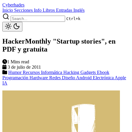
Cyberhades
Inicio
Secciones
Info
Libros
Entradas Inglés
Ctrl+k
HackerMonthly "Startup stories", en
PDF y gratuita
1 Mins read
3 de julio de 2011
Humor
Recursos Informática
Hacking
Gadgets
Ebook
Programación
Hardware
Redes
Diseño
Android
Electrónica
Apple
IA